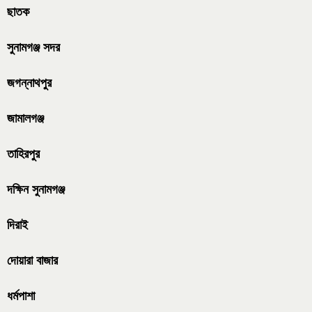
ছাতক
সুনামগঞ্জ সদর
জগন্নাথপুর
জামালগঞ্জ
তাহিরপুর
দক্ষিন সুনামগঞ্জ
দিরাই
দোয়ারা বাজার
ধর্মপাশা