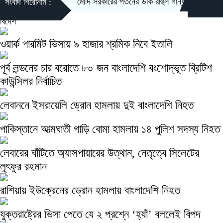
মোদি সরকারের পতনের ডাক রাহুল গান্ধীর
লেবু দেওয়া
সংবাদ শিরোনাম :
বিদেশ
ওয়ার্ক পারমিট ভিসায় ৯ হাজার শ্রমিক নিবে ইতালি
পূর্ব লন্ডনের চার বরোতে ৮০ জন বাংলাদেশি বংশোদ্ভূত ব্রিটিশ
কাউন্সিলর নির্বাচিত
লেবাননে ইসরায়েলি ড্রোন হামলায় দুই বাংলাদেশি নিহত
পাকিস্তানে আত্মঘাতী গাড়ি বোমা হামলায় ১৪ পুলিশ সদস্য নিহত
লেবারের ঘাঁটিতে অ্যাসপায়ারের উত্থান, নেতৃত্বে সিলেটের
লুৎফুর রহমান
রাশিয়ায় ইউক্রেনের ড্রোন হামলায় বাংলাদেশি নিহত
যুক্তরাষ্ট্রের ভিসা পেতে যে ২ প্রশ্নে ‘হ্যাঁ’ বললেই বিপদ