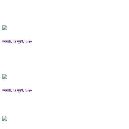
পাকিস্তানে আত্মঘাতী বোমা হামলায় ১২ জন সেনা সদস্যসহ
১৫ জন নিহত: সেনাবাহিনী
শুক্রবার, ২৪ জুলাই, ২০২৬
সংবিধানের ৫০(৩) অনুচ্ছেদ অনুযায়ী পদত্যাগ করেছেন
রাষ্ট্রপতি
শুক্রবার, ২৪ জুলাই, ২০২৬
১৮ জনের মধ্যে ১২ রাষ্ট্রপতিই মেয়াদ শেষ করতে পারেননি