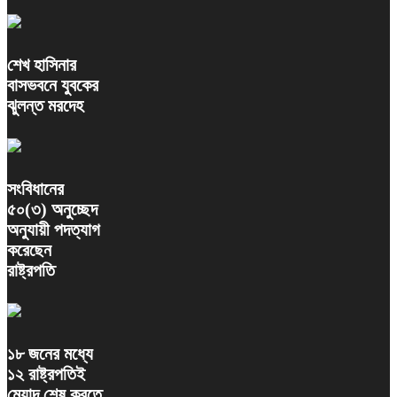
শেখ হাসিনার
বাসভবনে যুবকের
ঝুলন্ত মরদেহ
সংবিধানের
৫০(৩) অনুচ্ছেদ
অনুযায়ী পদত্যাগ
করেছেন
রাষ্ট্রপতি
১৮ জনের মধ্যে
১২ রাষ্ট্রপতিই
মেয়াদ শেষ করতে