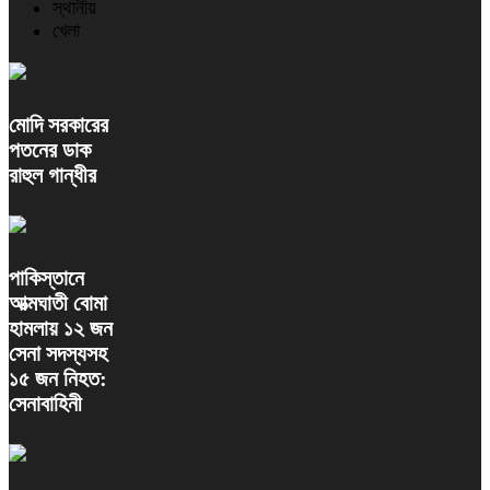
স্থানীয়
খেলা
মোদি সরকারের
পতনের ডাক
রাহুল গান্ধীর
পাকিস্তানে
আত্মঘাতী বোমা
হামলায় ১২ জন
সেনা সদস্যসহ
১৫ জন নিহত:
সেনাবাহিনী