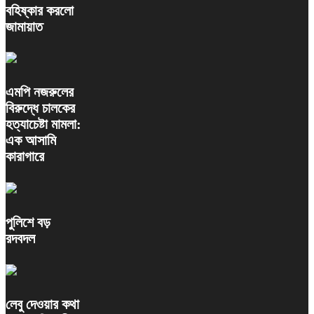
বহিষ্কার করলো
জামায়াত
এমপি নজরুলের
বিরুদ্ধে চালকের
হত্যাচেষ্টা মামলা:
এক আসামি
কারাগারে
পুলিশে বড়
রদবদল
লেবু দেওয়ার কথা