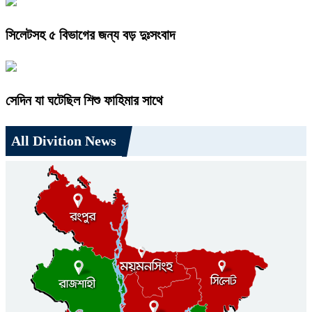
সিলেটসহ ৫ বিভাগের জন্য বড় দুঃসংবাদ
সেদিন যা ঘটেছিল শিশু ফাহিমার সাথে
All Divition News