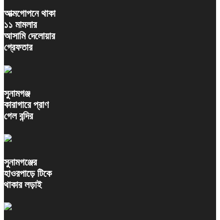
আত্মগোপনে থাকা
১১ মামলার
আসামি দেলোয়ার
গ্রেফতার
সুনামগঞ্জ
কারাগারে প্রাণ
গেল বন্দির
সুনামগঞ্জের
হাওরপাড়ে টিকে
থাকার লড়াই