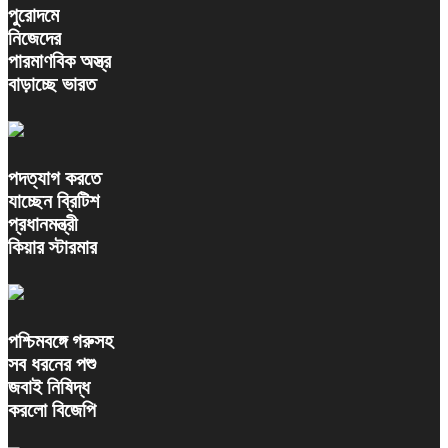
পুরোদমে
নিজেদের
পারমাণবিক অস্ত্র
বাড়াচ্ছে ভারত
পদত্যাগ করতে
যাচ্ছেন ব্রিটিশ
প্রধানমন্ত্রী
কিয়ার স্টারমার
পশ্চিমবঙ্গে গরুসহ
সব ধরনের পশু
জবাই নিষিদ্ধ
করলো বিজেপি