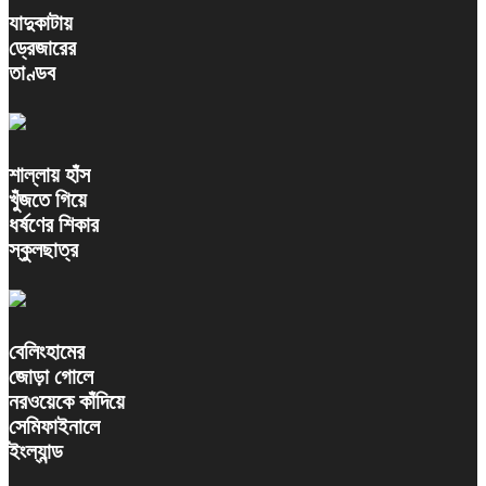
যাদুকাটায়
ড্রেজারের
তাণ্ডব
শাল্লায় হাঁস
খুঁজতে গিয়ে
ধর্ষণের শিকার
স্কুলছাত্র
বেলিংহামের
জোড়া গোলে
নরওয়েকে কাঁদিয়ে
সেমিফাইনালে
ইংল্যান্ড