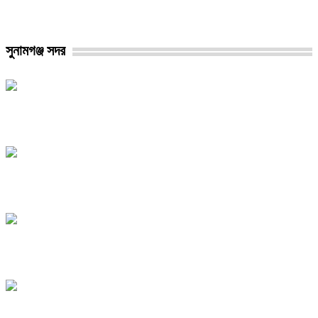
সুনামগঞ্জ সদর
লেবু দেওয়ার কথা বলে প্রতিবন্ধী তরুণীকে ধর্ষণচেষ্টা, বৃদ্ধ গ্রেপ্তার
সুনামগঞ্জ কারাগারে প্রাণ গেল বন্দির
সুনামগঞ্জের হাওরপাড়ে টিকে থাকার লড়াই