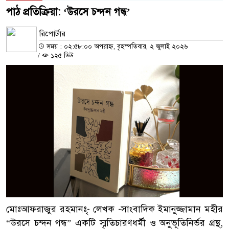
পাঠ প্রতিক্রিয়া: ‘উরসে চন্দন গন্ধ’
রিপোর্টার
সময় : ০২:৫৮:০০ অপরাহ্ন, বৃহস্পতিবার, ২ জুলাই ২০২৬
/
১২৫ ভিউ
মোঃআফরাজুর রহমানঃ-ৃ লেখক -সাংবাদিক ইমানুজ্জামান মহীর
“উরসে চন্দন গন্ধ” একটি স্মৃতিচারণধর্মী ও অনুভূতিনির্ভর গ্রন্থ,