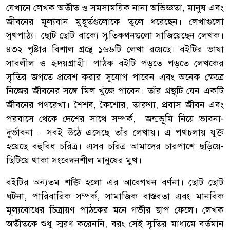
যেখানে লেখক অতীত ও সমসাময়িক নানা অভিজ্ঞতা, মানুষ এবং
জীবনের মূল্যবান মুহূর্তগুলোকে তুলে ধরেছেন। লেখাগুলো
সুখপাঠ্য। ছোট ছোট বাক্যে স্মৃতিকথনগুলো সাজিয়েছেন লেখক।
৪৩২ পৃষ্টার বিশাল গ্রন্থে ১৬৬টি লেখা রয়েছে। বইটির ভাষা
সাবলীল ও হৃদয়গ্রাহী। পাঠক বইটি পড়তে পড়তে লেখকের
স্মৃতির জগতে প্রবেশ করার সুযোগ পাবেন এবং অনেক ক্ষেত্রে
নিজের জীবনের সঙ্গে মিল খুঁজে পাবেন। তাঁর গ্রন্থটি যেন একটি
জীবনের পথরেখা। শৈশব, কৈশোর, তারুণ্য, প্রবাস জীবন এবং
পরবাসে থেকে দেশের সাথে সম্পর্ক, জন্মভূমি নিয়ে ভাবনা-
দুর্ভাবনা —সবই উঠে এসেছে তাঁর লেখায়। এ পথচলায় যুক্ত
হয়েছে বহুবিধ চরিত্র। এসব চরিত্র আমাদের চারপাশে ছড়িয়ে-
ছিটিয়ে থাকা সংবেদনশীল মানুষের মুখ।
বইটির অন্যতম শক্তি হলো এর আবেগঘন বর্ণনা। ছোট ছোট
ঘটনা, পারিবারিক সম্পর্ক, সামাজিক বাস্তবতা এবং মানবিক
মূল্যবোধের চিত্রায়ণ পাঠকের মনে গভীর ছাপ ফেলে। লেখক
অতীতকে শুধু স্মরণ করেননি, বরং সেই স্মৃতির মাধ্যমে বর্তমান