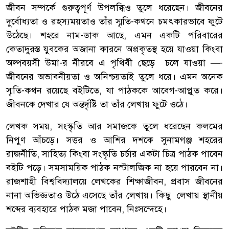
জীবন সম্পর্কে গুরুত্বপূর্ণ উপলব্ধিও তুলে ধরেছেন। জীবনের
দুর্বোধ্যতা ও রহস্যময়তাও তাঁর স্মৃতি-কথনে চমৎকারভাবে ফুটে
উঠেছে। শহরে নাম-ডাক আছে, এমন একটি পরিবারের
কেতাদুরস্ত যুবকের অজানা কারনে অপ্রকৃতস্থ হয়ে যাওয়া কিংবা
অল্পবয়সী উমা-র নীরবে এ পৃথিবী ছেড়ে চলে যাওয়া —-
জীবনের অভাবনীয়তা ও অনিশ্চয়তাই তুলে ধরে। এমন অনেক
স্মৃতি-কথন রয়েছে বইটিতে, যা পাঠককে আবেগ-আপ্লুত করে।
জীবনকে দেখার যে অন্তর্দৃষ্টি তা তাঁর লেখায় ফুটে ওঠে।
লেখক সময়, সংস্কৃতি আর সমাজকে তুলে ধরেছেন কলমের
নিপুণ আঁচড়ে। সত্তর ও আশির দশকে সুনামগঞ্জ শহরের
রাজনীতি, সাহিত্য কিংবা সংস্কৃতি চর্চার একটা চিত্র পাঠক পাবেন
বইটি পড়ে। সমসাময়িক পাঠক নস্টালজিক না হয়ে পারবেন না।
রাজশাহী বিশ্ববিদ্যালয়ে লেখকের শিক্ষাজীবন, প্রবাস জীবনের
নানা অভিজ্ঞতাও উঠে এসেছে তাঁর লেখায়। কিছু লেখায় স্থানীয়
শব্দের ব্যবহারে পাঠক মজা পাবেন, নিঃসন্দেহে।