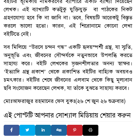
বইটির ভূমিকায় নামকরণের ব্যাপারে একটি ব্যাখ্যা দিয়েছেন
লেখক। এই ব্যাখ্যাটি কতটুকু যুক্তিযুক্ত বা পাঠকের নিকট
গ্রহণযোগ্য হবে কি না জানি না। তবে, বিষয়টি আরেকটু বিস্তৃত
করলে ভালো হতো। কারন, এই শিরোনামে কোনো লেখা
বইটিতে নেই।
সব মিলিয়ে “উরসে চন্দন গন্ধ” একটি হৃদয়স্পর্শী গ্রন্থ, যা স্মৃতি,
অনুভূতি এবং জীবনের সৌন্দর্যকে নতুনভাবে উপলব্ধি করতে
সাহায্য করে। বইটি লেখকের সৃজনশীলতার অনন্য স্বাক্ষর।
‘ইত্যাদি গ্রন্থ প্রকাশ’ থেকে প্রকাশিত বইটির বাহ্যিক অবয়বও
চমৎকার। বইটির শেষে জীবনের এলবাম থেকে কিছু মূল্যবান
ছবি সংযোজন করেছেন লেখক, যা তাঁকে বুঝতে সাহায্য করবে।
মোঃআফরাজুর রহমানের ফেস বুকঃ(২৬ শে জুন ২৬ শুক্রবার)
এই পোস্টটি আপনার সোশ্যাল মিডিয়ায় শেয়ার করুন