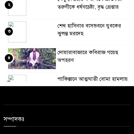
২
তরুণীকে ধর্ষণচেষ্টা, বৃদ্ধ গ্রেপ্তার
শেখ হাসিনার বাসভবনে যুবকের
৩
ঝুলন্ত মরদেহ
দোয়ারাবাজারে কবিরাজ গয়েছ
৪
অপহরণ
পাকিস্তানে আত্মঘাতী বোমা হামলায়
৫
১২ জন সেনা সদস্যসহ ১৫ জন
নিহত: সেনাবাহিনী
জেলা প্রশাসকের কাছে যে প্রধান
৬
শিক্ষকের বিরুদ্ধে অভিযোগ
সম্পাদকঃ