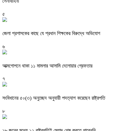
সেনাবাহিনী
৫
জেলা প্রশাসকের কাছে যে প্রধান শিক্ষকের বিরুদ্ধে অভিযোগ
৬
আত্মগোপনে থাকা ১১ মামলার আসামি দেলোয়ার গ্রেফতার
৭
সংবিধানের ৫০(৩) অনুচ্ছেদ অনুযায়ী পদত্যাগ করেছেন রাষ্ট্রপতি
৮
১৮ জনের মধ্যে ১২ রাষ্ট্রপতিই মেয়াদ শেষ করতে পারেননি