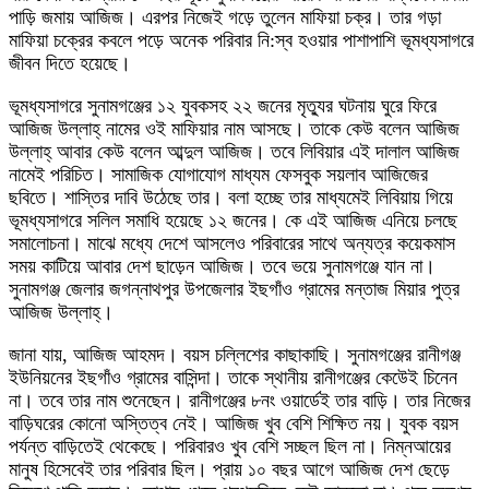
পাড়ি জমায় আজিজ। এরপর নিজেই গড়ে তুলেন মাফিয়া চক্র। তার গড়া
মাফিয়া চক্রের কবলে পড়ে অনেক পরিবার নি:স্ব হওয়ার পাশাপাশি ভূমধ্যসাগরে
জীবন দিতে হয়েছে।
ভূমধ্যসাগরে সুনামগঞ্জের ১২ যুবকসহ ২২ জনের মৃত্যুর ঘটনায় ঘুরে ফিরে
আজিজ উল্লাহ্ নামের ওই মাফিয়ার নাম আসছে। তাকে কেউ বলেন আজিজ
উল্লাহ্ আবার কেউ বলেন আব্দুল আজিজ। তবে লিবিয়ার এই দালাল আজিজ
নামেই পরিচিত। সামাজিক যোগাযোগ মাধ্যম ফেসবুক সয়লাব আজিজের
ছবিতে। শাস্তির দাবি উঠেছে তার। বলা হচ্ছে তার মাধ্যমেই লিবিয়ায় গিয়ে
ভূমধ্যসাগরে সলিল সমাধি হয়েছে ১২ জনের। কে এই আজিজ এনিয়ে চলছে
সমালোচনা। মাঝে মধ্যে দেশে আসলেও পরিবারের সাথে অন্যত্র কয়েকমাস
সময় কাটিয়ে আবার দেশ ছাড়েন আজিজ। তবে ভয়ে সুনামগঞ্জে যান না।
সুনামগঞ্জ জেলার জগন্নাথপুর উপজেলার ইছগাঁও গ্রামের মন্তাজ মিয়ার পুত্র
আজিজ উল্লাহ্।
জানা যায়, আজিজ আহমদ। বয়স চল্লিশের কাছাকাছি। সুনামগঞ্জের রানীগঞ্জ
ইউনিয়নের ইছগাঁও গ্রামের বাসিন্দা। তাকে স্থানীয় রানীগঞ্জের কেউেই চিনেন
না। তবে তার নাম শুনেছেন। রানীগঞ্জের ৮নং ওয়ার্ডেই তার বাড়ি। তার নিজের
বাড়িঘরের কোনো অস্তিত্ব নেই। আজিজ খুব বেশি শিক্ষিত নয়। যুবক বয়স
পর্যন্ত বাড়িতেই থেকেছে। পরিবারও খুব বেশি সচ্ছল ছিল না। নিম্নআয়ের
মানুষ হিসেবেই তার পরিবার ছিল। প্রায় ১০ বছর আগে আজিজ দেশ ছেড়ে