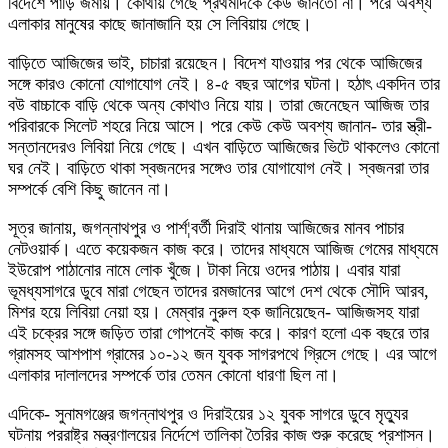
বিদেশে পাড়ি জমায়। কোথায় গেছে প্রথমদিকে কেউ জানতো না। পরে অবশ্য
এলাকার মানুষের কাছে জানাজানি হয় সে লিবিয়ায় গেছে।
বাড়িতে আজিজের ভাই, চাচারা রয়েছেন। বিদেশ যাওয়ার পর থেকে আজিজের
সঙ্গে কারও কোনো যোগাযোগ নেই। ৪-৫ বছর আগের ঘটনা। হঠাৎ একদিন তার
বউ বাচ্চাকে বাড়ি থেকে অন্য কোথাও নিয়ে যায়। তারা জেনেছেন আজিজ তার
পরিবারকে সিলেট শহরে নিয়ে আসে। পরে কেউ কেউ অবশ্য জানান- তার স্ত্রী-
সন্তানদেরও লিবিয়া নিয়ে গেছে। এখন বাড়িতে আজিজের ভিটে থাকলেও কোনো
ঘর নেই। বাড়িতে থাকা স্বজনদের সঙ্গেও তার যোগাযোগ নেই। স্বজনরা তার
সম্পর্কে বেশি কিছু জানেন না।
সূত্র জানায়, জগন্নাথপুর ও পার্শ¦বর্তী দিরাই থানায় আজিজের মানব পাচার
নেটওয়ার্ক। এতে কয়েকজন কাজ করে। তাদের মাধ্যমে আজিজ গেমের মাধ্যমে
ইউরোপ পাঠানোর নামে লোক খুঁজে। টাকা নিয়ে ওদের পাঠায়। এবার যারা
ভূমধ্যসাগরে ডুবে মারা গেছেন তাদের রমজানের আগে দেশ থেকে সৌদি আরব,
মিশর হয়ে লিবিয়া নেয়া হয়। মেম্বার নুরুল হক জানিয়েছেন- আজিজসহ যারা
এই চক্রের সঙ্গে জড়িত তারা গোপনেই কাজ করে। কারণ হলো এক বছরে তার
গ্রামসহ আশপাশ গ্রামের ১০-১২ জন যুবক সাগরপথে গ্রিসে গেছে। এর আগে
এলাকার দালালদের সম্পর্কে তার তেমন কোনো ধারণা ছিল না।
এদিকে- সুনামগঞ্জের জগন্নাথপুর ও দিরাইয়ের ১২ যুবক সাগরে ডুবে মৃত্যুর
ঘটনায় পররাষ্ট্র মন্ত্রণালয়ের নির্দেশে তালিকা তৈরির কাজ শুরু করেছে প্রশাসন।