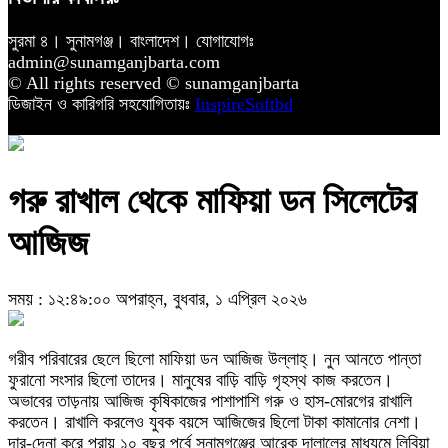
সুরমা ৪। সুনামগঞ্জ। বাংলাদেশ। যোগাযোগঃ
admin@sunamganjbarta.com
© All rights reserved © sunamganjbarta
ডিজাইন ও কারিগরি সহযোগিতায়ঃ
InspireSoftbd
গরু রাখাল থেকে মাফিয়া ডন সিলেটের
আজিজ
সময় : ১২:৪৯:০০ অপরাহ্ন, বুধবার, ১ এপ্রিল ২০২৬
গরীব পরিবারের ছেলে ছিলো মাফিয়া ডন আজিজ উল্লাহ্। নুন আনতে পান্তা
ফুরানো সংসার ছিলো তাদের। মানুষের বাড়ি বাড়ি গৃহস্থ কাজ করতেন।
অভাবের তাড়নায় আজিজ কৃষিকাজের পাশাপাশি গরু ও হাস-মোরগের রাখালি
করতেন। রাখালি করলেও যুবক বয়সে আজিজের ছিলো টাকা কামানোর নেশা।
দার-দেনা করে প্রায় ১০ বছর পূর্বে সুনামগঞ্জের আরেক দালালের মাধ্যমে লিবিয়া