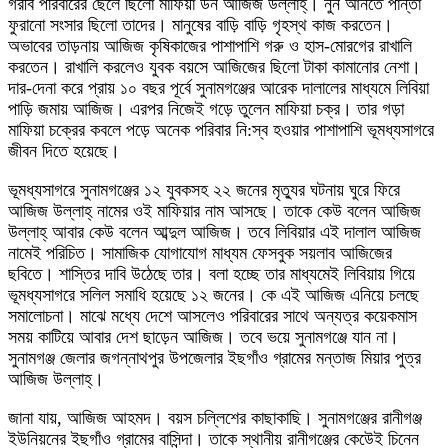
গরীব পরিবারের ছেলে ছিলো মাফিয়া ডন আজিজ উল্লাহ্। নুন আনতে পান্তা
ফুরানো সংসার ছিলো তাদের। মানুষের বাড়ি বাড়ি গৃহস্থ কাজ করতেন।
অভাবের তাড়নায় আজিজ কৃষিকাজের পাশাপাশি গরু ও হাস-মোরগের রাখালি
করতেন। রাখালি করলেও যুবক বয়সে আজিজের ছিলো টাকা কামানোর নেশা।
দার-দেনা করে প্রায় ১০ বছর পূর্বে সুনামগঞ্জের আরেক দালালের মাধ্যমে লিবিয়া
পাড়ি জমায় আজিজ। এরপর নিজেই গড়ে তুলেন মাফিয়া চক্র। তার গড়া
মাফিয়া চক্রের কবলে পড়ে অনেক পরিবার নি:স্ব হওয়ার পাশাপাশি ভূমধ্যসাগরে
জীবন দিতে হয়েছে।
ভূমধ্যসাগরে সুনামগঞ্জের ১২ যুবকসহ ২২ জনের মৃত্যুর ঘটনায় ঘুরে ফিরে
আজিজ উল্লাহ্ নামের ওই মাফিয়ার নাম আসছে। তাকে কেউ বলেন আজিজ
উল্লাহ্ আবার কেউ বলেন আব্দুল আজিজ। তবে লিবিয়ার এই দালাল আজিজ
নামেই পরিচিত। সামাজিক যোগাযোগ মাধ্যম ফেসবুক সয়লাব আজিজের
ছবিতে। শাস্তির দাবি উঠেছে তার। বলা হচ্ছে তার মাধ্যমেই লিবিয়ায় গিয়ে
ভূমধ্যসাগরে সলিল সমাধি হয়েছে ১২ জনের। কে এই আজিজ এনিয়ে চলছে
সমালোচনা। মাঝে মধ্যে দেশে আসলেও পরিবারের সাথে অন্যত্র কয়েকমাস
সময় কাটিয়ে আবার দেশ ছাড়েন আজিজ। তবে ভয়ে সুনামগঞ্জে যান না।
সুনামগঞ্জ জেলার জগন্নাথপুর উপজেলার ইছগাঁও গ্রামের মন্তাজ মিয়ার পুত্র
আজিজ উল্লাহ্।
জানা যায়, আজিজ আহমদ। বয়স চল্লিশের কাছাকাছি। সুনামগঞ্জের রানীগঞ্জ
ইউনিয়নের ইছগাঁও গ্রামের বাসিন্দা। তাকে স্থানীয় রানীগঞ্জের কেউেই চিনেন