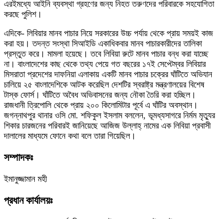
এরইমধ্যে আইনি ব্যবস্থা গ্রহণের জন্য নিহত তরুণদের পরিবারকে সহযোগিতা
করছে পুলিশ।
এদিকে- লিবিয়ার মানব পাচার নিয়ে সরকারের উচ্চ পর্যায় থেকে প্রায় সময়ই কাজ
করা হয়। তদন্ত সংস্থা সিআইডি একাধিকবার মানব পাচারকারীদের তালিকা
প্রস্তুত করে। মামলা হয়েছে। তবে লিবিয়া রুটে মানব পাচার বন্ধ করা যাচ্ছে
না। বাংলাদেশের কাছ থেকে তথ্য পেয়ে গত বছরের ১৭ই সেপ্টেম্বর লিবিয়ার
মিসরাতা প্রদেশের দাফনিয়া এলাকায় একটি মানব পাচার চক্রের ঘাঁটিতে অভিযান
চালিয়ে ২৫ বাংলাদেশিকে আটক করেছিল দেশটির স্বরাষ্ট্র মন্ত্রণালয়ের বিশেষ
টাস্ক ফোর্স। ঘাঁটিতে অবৈধ অভিবাসনের জন্য নৌকা তৈরি করা হচ্ছিল।
রাজধানী ত্রিপোলি থেকে প্রায় ২০০ কিলোমিটার পূর্বে এ ঘাঁটির অবস্থান।
জগন্নাথপুর থানার ওসি মো. শফিকুল ইসলাম বললেন, ভূমধ্যসাগরে নির্মম মৃত্যুর
শিকার চারজনের পরিবারই জানিয়েছে আজিজ উল্লাহ্ নামের এক লিবিয়া প্রবাসী
দালালের মাধ্যমে ফোনে কথা বলে তারা গিয়েছিল।
সম্পাদকঃ
ইমানুজ্জামান মহী
প্রধান কার্যালয়ঃ