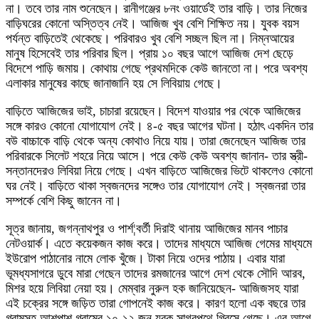
না। তবে তার নাম শুনেছেন। রানীগঞ্জের ৮নং ওয়ার্ডেই তার বাড়ি। তার নিজের
বাড়িঘরের কোনো অস্তিত্ব নেই। আজিজ খুব বেশি শিক্ষিত নয়। যুবক বয়স
পর্যন্ত বাড়িতেই থেকেছে। পরিবারও খুব বেশি সচ্ছল ছিল না। নিম্নআয়ের
মানুষ হিসেবেই তার পরিবার ছিল। প্রায় ১০ বছর আগে আজিজ দেশ ছেড়ে
বিদেশে পাড়ি জমায়। কোথায় গেছে প্রথমদিকে কেউ জানতো না। পরে অবশ্য
এলাকার মানুষের কাছে জানাজানি হয় সে লিবিয়ায় গেছে।
বাড়িতে আজিজের ভাই, চাচারা রয়েছেন। বিদেশ যাওয়ার পর থেকে আজিজের
সঙ্গে কারও কোনো যোগাযোগ নেই। ৪-৫ বছর আগের ঘটনা। হঠাৎ একদিন তার
বউ বাচ্চাকে বাড়ি থেকে অন্য কোথাও নিয়ে যায়। তারা জেনেছেন আজিজ তার
পরিবারকে সিলেট শহরে নিয়ে আসে। পরে কেউ কেউ অবশ্য জানান- তার স্ত্রী-
সন্তানদেরও লিবিয়া নিয়ে গেছে। এখন বাড়িতে আজিজের ভিটে থাকলেও কোনো
ঘর নেই। বাড়িতে থাকা স্বজনদের সঙ্গেও তার যোগাযোগ নেই। স্বজনরা তার
সম্পর্কে বেশি কিছু জানেন না।
সূত্র জানায়, জগন্নাথপুর ও পার্শ¦বর্তী দিরাই থানায় আজিজের মানব পাচার
নেটওয়ার্ক। এতে কয়েকজন কাজ করে। তাদের মাধ্যমে আজিজ গেমের মাধ্যমে
ইউরোপ পাঠানোর নামে লোক খুঁজে। টাকা নিয়ে ওদের পাঠায়। এবার যারা
ভূমধ্যসাগরে ডুবে মারা গেছেন তাদের রমজানের আগে দেশ থেকে সৌদি আরব,
মিশর হয়ে লিবিয়া নেয়া হয়। মেম্বার নুরুল হক জানিয়েছেন- আজিজসহ যারা
এই চক্রের সঙ্গে জড়িত তারা গোপনেই কাজ করে। কারণ হলো এক বছরে তার
গ্রামসহ আশপাশ গ্রামের ১০-১২ জন যুবক সাগরপথে গ্রিসে গেছে। এর আগে