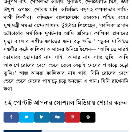
অনুপম রায়, সোমলতা আচার্য, সুরজিৎ, দেবজ্যোতি মিশ্র, ঊষা
উত্থুপ, রূপঙ্কর, সৌরভ মণি, অভিজিৎ বসুসহ কলকাতার নামি-
দামী শিল্পীরা। কাঁদছেন বাংলাদেশের অনেকে। পশ্চিম বঙ্গের
মুখ্যমন্ত্রী মমতা বন্দ্যোপাধ্যায় টুইটারে লিখেছেন, ‘কালিকা প্রসাদ
ভট্টাচার্যের মর্মান্তিক দুর্ঘটনায় আমি স্তম্ভিত। কালিকা প্রসাদের
মৃত্যু বাংলার সঙ্গীত জগতের জন্য বড় ক্ষতি।’ ‘ভুবন মাঝি’তে
সপ্তর্ষীর কণ্ঠে কালিকা আমাদের শুনিয়েছিলেন— ‘আমি তোমারই
তোমারই তোমারই নাম গাই। আমার নাম গাও তুমি। আমি
আকাশে রোদের দেশে ভেসে ভেসে বেড়াই মেঘের পাহাড়ে চড়ো
তুমি।’ আজ আমরা কালিকার নাম গাই, যিনি রোদের দেশে
ভেসে ভেসে মেঘের পাহাড়ে চড়ে শুনছেন এ গান। যিনি রাখেননি
কথা!
এই পোস্টটি আপনার সোশ্যাল মিডিয়ায় শেয়ার করুন