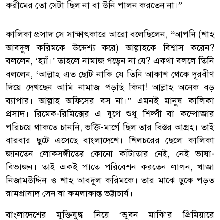
করীমের তো সেটা ছিল না বা উনি পালন করতেন না।”
কালিকা প্রসাদ সে সাক্ষাৎকারে আরো বলেছিলেন, “আপনি (শাহ
আবদুল করিমকে উদ্দেশ্য করে) আল্লাহকে বিশ্বাস করেন?
বললেন, ‘হ্যাঁ।’ তাহলে নামাজ পড়েন না যে? একথা বললে তিনি
বললেন, ‘আল্লাহ এত ছোট নাকি যে তিনি আকাশ থেকে দূরবীণ
দিয়ে দেখছেন আমি নামাজ পড়ছি কিনা! আল্লাহ অনেক বড়
ব্যাপার। আল্লাহ অফিসের বস না।” এমনই মানুষ কালিকা
প্রসাদ। রিমেক-রিমিক্সের এ যুগে শুধু শিল্পী বা কম্পোজার
পরিচয়ে থাকতে চাননি, ভক্তি-মার্গে ছিল তার বিস্তর আগ্রহ। তাই
বারবার ছুটে এসেছে বাংলাদেশে। শিলচরের ছেলে কালিকা
জানতেন লোকসঙ্গীতের কোনো কাঁটাতার নেই, নেই ভাষা-
বিভাজন। তাই একই পাতে পরিবেশন করতেন লালন, খাজা
নিজামউদ্দিন ও শাহ আবদুল করিমকে। তার মাঝে ঢুকে পড়ত
রামপ্রাসাদ সেন বা কমলাকান্ত ভট্টাচার্য।
বাংলাদেশের মুক্তিযুদ্ধ নিয়ে ‘ভুবন মাঝি’র প্রিমিয়ারে