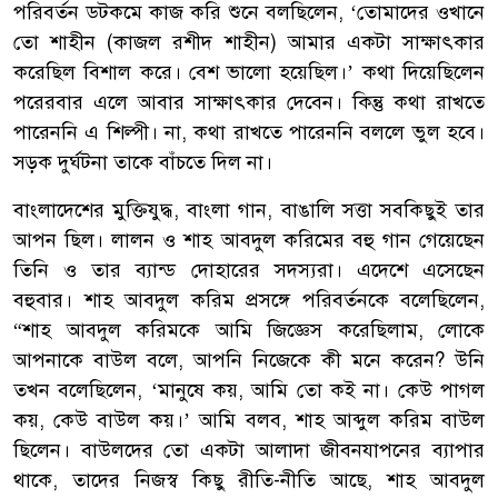
পরিবর্তন ডটকমে কাজ করি শুনে বলছিলেন, ‘তোমাদের ওখানে
তো শাহীন (কাজল রশীদ শাহীন) আমার একটা সাক্ষাৎকার
করেছিল বিশাল করে। বেশ ভালো হয়েছিল।’ কথা দিয়েছিলেন
পরেরবার এলে আবার সাক্ষাৎকার দেবেন। কিন্তু কথা রাখতে
পারেননি এ শিল্পী। না, কথা রাখতে পারেননি বললে ভুল হবে।
সড়ক দুর্ঘটনা তাকে বাঁচতে দিল না।
বাংলাদেশের মুক্তিযুদ্ধ, বাংলা গান, বাঙালি সত্তা সবকিছুই তার
আপন ছিল। লালন ও শাহ আবদুল করিমের বহু গান গেয়েছেন
তিনি ও তার ব্যান্ড দোহারের সদস্যরা। এদেশে এসেছেন
বহুবার। শাহ আবদুল করিম প্রসঙ্গে পরিবর্তনকে বলেছিলেন,
“শাহ আবদুল করিমকে আমি জিজ্ঞেস করেছিলাম, লোকে
আপনাকে বাউল বলে, আপনি নিজেকে কী মনে করেন? উনি
তখন বলেছিলেন, ‘মানুষে কয়, আমি তো কই না। কেউ পাগল
কয়, কেউ বাউল কয়।’ আমি বলব, শাহ আব্দুল করিম বাউল
ছিলেন। বাউলদের তো একটা আলাদা জীবনযাপনের ব্যাপার
থাকে, তাদের নিজস্ব কিছু রীতি-নীতি আছে, শাহ আবদুল