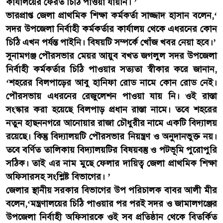
কার্যালয়ের ফেরত চিঠি পাওয়া যায়নি। ’
ভারপ্রাপ্ত জেলা প্রাথমিক শিক্ষা কর্মকর্তা সাজ্জাদ হাসান বলেন,‘
সদর উপজেলা নির্বাহী কর্মকর্তার কার্যালয় থেকে এধরনের কোন
চিঠি এখন পর্যন্ত পাইনি। বিষয়টি সম্পর্কে খোঁজ খবর নেয়া হবে।’
সুনামগঞ্জ পৌরসভার মেয়র আয়ুব বখত জগলুল সদর উপজেলা
নির্বাহী কর্মকর্তার চিঠি পাওয়ার সত্যতা স্বীকার করে জানান,
‘শহরের বিলপাড়ের আবু হানিফা রোড নামে কোন রোড নেই।
পৌরসভায় এধরনের রেজুলেশন পাওয়া যায় নি। ওই রাস্তা
সংস্কার করা হয়েছে বিলপাড় প্রধান রাস্তা নামে। তবে শহরের
নতুন হাছননগরে আনোয়ার রাজা চৌধুরীর নামে একটি বিদ্যালয়
রয়েছে। কিন্তু বিদ্যালয়টি পৌরসভার নিয়ন্ত্রণ ও অনুদানভুক্ত নয়।
তবে বর্ণিত তালিকায় বিদ্যালয়টির বিষয়বস্তু ও পটভূমি পুরোপুরি
সঠিক। তাই এর নাম মুছে ফেলার দায়িত্ব জেলা প্রাথমিক শিক্ষা
অফিসারসহ সংশ্লিষ্ট বিভাগের। ’
জেলার স্থানীয় সরকার বিভাগের উপ পরিচালক বাবর আলী মীর
বলেন,‘মন্ত্রণালয়ের চিঠি পাওয়ার পর পরই সদর ও জামালগঞ্জের
উপজেলা নির্বাহী অফিসারকে ওই সব প্রতিষ্ঠান থেকে বিতর্কিত