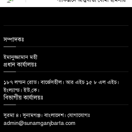
৫
১২ জন সেনা সদস্যসহ ১৫ জন
নিহত: সেনাবাহিনী
জেলা প্রশাসকের কাছে যে প্রধান
৬
শিক্ষকের বিরুদ্ধে অভিযোগ
সম্পাদকঃ
ইমানুজ্জামান মহী
আত্মগোপনে থাকা ১১ মামলার
৭
প্রধান কার্যালয়ঃ
আসামি দেলোয়ার গ্রেফতার
১৮৭ লন্ডন রোড। বার্জেসহীল। আর এইচ ১৫ ৮ এল এইচ।
সংবিধানের ৫০(৩) অনুচ্ছেদ অনুযায়ী
৮
ইংল্যান্ড। ইউ,কে।
পদত্যাগ করেছেন রাষ্ট্রপতি
বিভাগীয় কার্যালয়ঃ
১৮ জনের মধ্যে ১২ রাষ্ট্রপতিই
সুরমা ৪। সুনামগঞ্জ। বাংলাদেশ। যোগাযোগঃ
৯
মেয়াদ শেষ করতে পারেননি
admin@sunamganjbarta.com