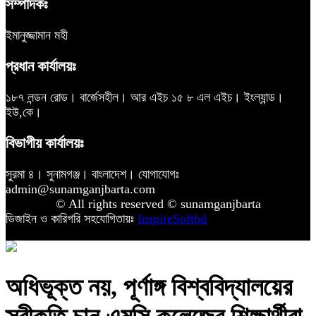
সম্পাদকঃ
ইমানুজ্জামান মহী
প্রধান কার্যালয়ঃ
১৮৭ লন্ডন রোড। বার্জেসহীল। আর এইচ ১৫ ৮ এল এইচ। ইংল্যান্ড।
ইউ,কে।
বিভাগীয় কার্যালয়ঃ
সুরমা ৪। সুনামগঞ্জ। বাংলাদেশ। যোগাযোগঃ
admin@sunamganjbarta.com
© All rights reserved © sunamganjbarta
ডিজাইন ও কারিগরি সহযোগিতায়ঃ
InspireSoftbd
অধিভূক্ত নয়, পূর্ণাঙ্গ বিশ্ববিদ্যালয়ের