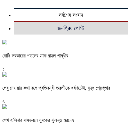
সর্বশেষ সংবাদ
জনপ্রিয় পোস্ট
মোদি সরকারের পতনের ডাক রাহুল গান্ধীর
১
লেবু দেওয়ার কথা বলে প্রতিবন্ধী তরুণীকে ধর্ষণচেষ্টা, বৃদ্ধ গ্রেপ্তার
২
শেখ হাসিনার বাসভবনে যুবকের ঝুলন্ত মরদেহ