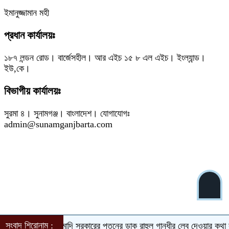
ইমানুজ্জামান মহী
প্রধান কার্যালয়ঃ
১৮৭ লন্ডন রোড। বার্জেসহীল। আর এইচ ১৫ ৮ এল এইচ। ইংল্যান্ড।
ইউ,কে।
বিভাগীয় কার্যালয়ঃ
সুরমা ৪। সুনামগঞ্জ। বাংলাদেশ। যোগাযোগঃ
admin@sunamganjbarta.com
সংবাদ শিরোনাম :
মোদি সরকারের পতনের ডাক রাহুল গান্ধীর
লেবু দেওয়ার কথা বলে প্