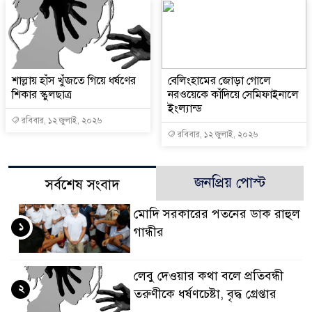
শাল্লায় হাঁস খুঁজতে গিয়ে ধর্ষণের
বেলিংহামের জোড়া গোলে
শিকার স্কুলছাত্র
নরওয়েকে কাঁদিয়ে সেমিফাইনালে
ইংল্যান্ড
রবিবার, ১২ জুলাই, ২০২৬
রবিবার, ১২ জুলাই, ২০২৬
জনপ্রিয় পোস্ট
সর্বশেষ সংবাদ
মোদি সরকারের পতনের ডাক রাহুল
১
গান্ধীর
লেবু দেওয়ার কথা বলে প্রতিবন্ধী
২
তরুণীকে ধর্ষণচেষ্টা, বৃদ্ধ গ্রেপ্তার