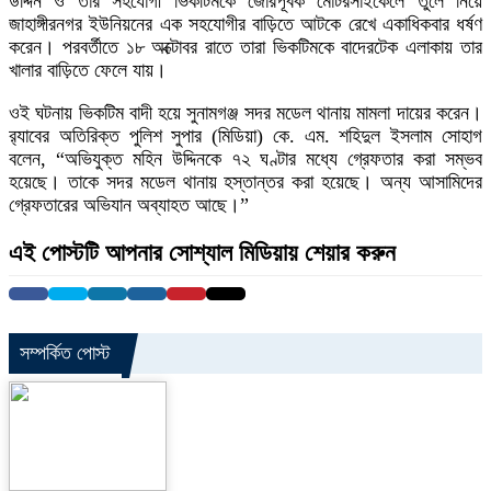
উদ্দিন ও তার সহযোগী ভিকটিমকে জোরপূর্বক মোটরসাইকেলে তুলে নিয়ে
জাহাঙ্গীরনগর ইউনিয়নের এক সহযোগীর বাড়িতে আটকে রেখে একাধিকবার ধর্ষণ
করেন। পরবর্তীতে ১৮ অক্টোবর রাতে তারা ভিকটিমকে বাদেরটেক এলাকায় তার
খালার বাড়িতে ফেলে যায়।
ওই ঘটনায় ভিকটিম বাদী হয়ে সুনামগঞ্জ সদর মডেল থানায় মামলা দায়ের করেন।
র‌্যাবের অতিরিক্ত পুলিশ সুপার (মিডিয়া) কে. এম. শহিদুল ইসলাম সোহাগ
বলেন, “অভিযুক্ত মহিন উদ্দিনকে ৭২ ঘণ্টার মধ্যে গ্রেফতার করা সম্ভব
হয়েছে। তাকে সদর মডেল থানায় হস্তান্তর করা হয়েছে। অন্য আসামিদের
গ্রেফতারের অভিযান অব্যাহত আছে।”
এই পোস্টটি আপনার সোশ্যাল মিডিয়ায় শেয়ার করুন
সম্পর্কিত পোস্ট