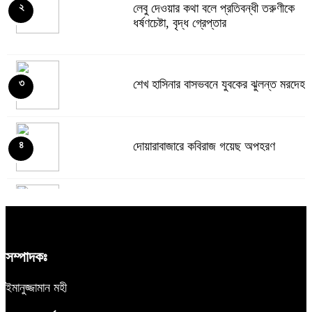
লেবু দেওয়ার কথা বলে প্রতিবন্ধী তরুণীকে
২
ধর্ষণচেষ্টা, বৃদ্ধ গ্রেপ্তার
শেখ হাসিনার বাসভবনে যুবকের ঝুলন্ত মরদেহ
৩
দোয়ারাবাজারে কবিরাজ গয়েছ অপহরণ
৪
পাকিস্তানে আত্মঘাতী বোমা হামলায় ১২ জন
৫
সেনা সদস্যসহ ১৫ জন নিহত: সেনাবাহিনী
সম্পাদকঃ
জেলা প্রশাসকের কাছে যে প্রধান শিক্ষকের
৬
ইমানুজ্জামান মহী
বিরুদ্ধে অভিযোগ