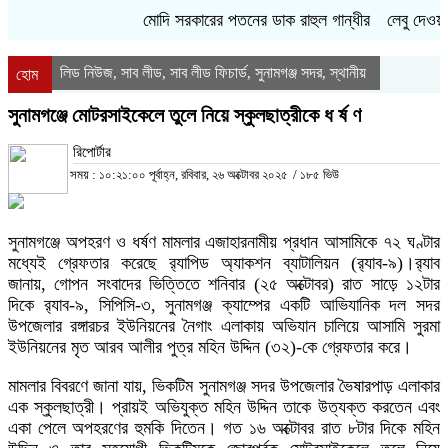
মোদি সরকারের পতনের ডাক রাহুল গান্ধীর
লেবু দেওয়ার 
লিড নিউজ
সাব লীড
সাব লীড ফিচার্ড
সুনামগঞ্জ সদর
স্থানীয়
,
,
,
,
হোম
সুনামগঞ্জে মোটরসাইকেলে তুলে নিয়ে স্কুলছাত্রীকে ধ র্ষ ণ
রিপোর্টার
সময় : ১০:২১:০০ পূর্বাহ্ন, রবিবার, ২৬ অক্টোবর ২০২৫
/
১৮৫ ভিউ
সুনামগঞ্জে অপহরণ ও ধর্ষণ মামলার এজাহারনামীয় প্রধান আসামিকে ৭২ ঘণ্টার
মধ্যেই গ্রেফতার করেছে র‌্যাপিড অ্যাকশন ব্যাটালিয়ন (র‌্যাব-৯)।র‌্যাব
জানায়, গোপন সংবাদের ভিত্তিতে শনিবার (২৫ অক্টোবর) রাত সাড়ে ১২টার
দিকে র‌্যাব-৯, সিপিসি-৩, সুনামগঞ্জ ক্যাম্পের একটি আভিযানিক দল সদর
উপজেলার রঙ্গারচর ইউনিয়নের নৈগাং এলাকায় অভিযান চালিয়ে আসামি সুরমা
ইউনিয়নের মৃত আরব আলীর পুত্র মহিন উদ্দিন (৩২)-কে গ্রেফতার করে।
মামলার বিবরণে জানা যায়, ভিকটিম সুনামগঞ্জ সদর উপজেলার ভৈষারপাড় এলাকার
এক স্কুলছাত্রী। প্রায়ই অভিযুক্ত মহিন উদ্দিন তাকে উত্যক্ত করতেন এবং
একা পেলে অপহরণের হুমকি দিতেন। গত ১৬ অক্টোবর রাত ৮টার দিকে মহিন