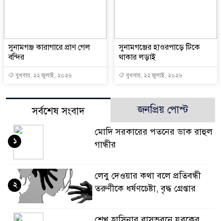
সুনামগঞ্জ কারাগারে প্রাণ গেল
সুনামগঞ্জের হাওরপাড়ে টিকে
বন্দির
থাকার লড়াই
বুধবার, ২২ জুলাই, ২০২৬
বুধবার, ২২ জুলাই, ২০২৬
জনপ্রিয় পোস্ট
সর্বশেষ সংবাদ
মোদি সরকারের পতনের ডাক রাহুল
১
গান্ধীর
লেবু দেওয়ার কথা বলে প্রতিবন্ধী
২
তরুণীকে ধর্ষণচেষ্টা, বৃদ্ধ গ্রেপ্তার
শেখ হাসিনার বাসভবনে যুবকের