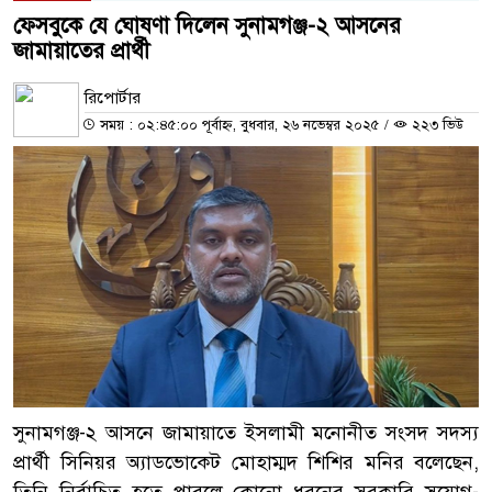
ফেসবুকে যে ঘোষণা দিলেন সুনামগঞ্জ-২ আসনের
জামায়াতের প্রার্থী
রিপোর্টার
সময় : ০২:৪৫:০০ পূর্বাহ্ন, বুধবার, ২৬ নভেম্বর ২০২৫
/
২২৩ ভিউ
সুনামগঞ্জ-২ আসনে জামায়াতে ইসলামী মনোনীত সংসদ সদস্য
প্রার্থী সিনিয়র অ্যাডভোকেট মোহাম্মদ শিশির মনির বলেছেন,
তিনি নির্বাচিত হতে পারলে কোনো ধরনের সরকারি সুযোগ-