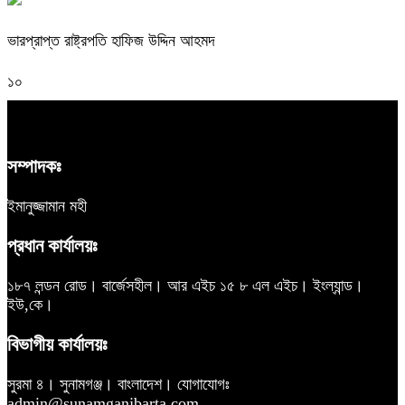
ভারপ্রাপ্ত রাষ্ট্রপতি হাফিজ উদ্দিন আহমদ
১০
সম্পাদকঃ
ইমানুজ্জামান মহী
প্রধান কার্যালয়ঃ
১৮৭ লন্ডন রোড। বার্জেসহীল। আর এইচ ১৫ ৮ এল এইচ। ইংল্যান্ড।
ইউ,কে।
বিভাগীয় কার্যালয়ঃ
সুরমা ৪। সুনামগঞ্জ। বাংলাদেশ। যোগাযোগঃ
admin@sunamganjbarta.com