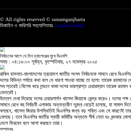
© All rights reserved © sunamganjbarta
ডিজাইন ও কারিগরি সহযোগিতায়ঃ
InspireSoftbd
নির্বাচনের আগে যে তিন চ্যালেঞ্জের মুখে বিএনপি
সময় : ০৪:১৯:০০ পূর্বাহ্ন, বৃহস্পতিবার, ২৭ নভেম্বর ২০২৫
রাকিব হাসনাত-বাংলাদেশের ত্রয়োদশ জাতীয় সংসদ নির্বাচনকে সামনে রেখে বিএনপির ঘ
দলের বিভিন্ন পর্যায়ে কথা বলে যে ধারণা পাওয়া যাচ্ছে তা হলো: তারেক রহমানের
সব স্তরেই।বিশেষ করে লন্ডনে থাকা দলের ভারপ্রাপ্ত চেয়ারম্যান তারেক রহমা
ভেতরেই।
উদ্বেগ দেখা দিয়েছে দলের চেয়ারপার্সন খালেদা জিয়াকে কেন্দ্র করেও। দলের পক
সামনে রেখে বহু নির্বাচনী এলাকায় অভ্যন্তরীণ দ্বন্দ্ব বেড়েই চলেছে, যা সামা
বলছেন, খালেদা জিয়ার উপস্থিতিই বিএনপির জন্য বড় শক্তি এবং সে কারণেই তার স
মেলছে। তবে বিএনপির জাতীয় স্থায়ী কমিটির অন্যতম শীর্ষ নেতা ডঃ খন্দকার 
দেশে ফিরবেন বলে আশা করছেন তারা।
সম্পাদকঃ