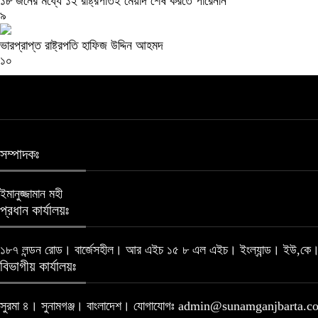
১৮ জনের মধ্যে ১২ রাষ্ট্রপতিই মেয়াদ শেষ করতে পারেননি
৯
ভারপ্রাপ্ত রাষ্ট্রপতি হাফিজ উদ্দিন আহমদ
১০
সম্পাদকঃ
ইমানুজ্জামান মহী
প্রধান কার্যালয়ঃ
১৮৭ লন্ডন রোড। বার্জেসহীল। আর এইচ ১৫ ৮ এল এইচ। ইংল্যান্ড। ইউ,কে
বিভাগীয় কার্যালয়ঃ
সুরমা ৪। সুনামগঞ্জ। বাংলাদেশ। যোগাযোগঃ admin@sunamganjbarta.