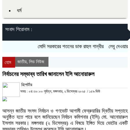
ধর্ম
সংবাদ শিরোনাম :
মোদি সরকারের পতনের ডাক রাহুল গান্ধীর
লেবু দেওয়ার কথা
জাতীয়
লিড নিউজ
,
হোম
নির্বাচনের সম্ভাব্য তারিখ জানালেন ইসি আনোয়ারুল
রিপোর্টার
সময় : ০৪:৩০:০০ পূর্বাহ্ন, মঙ্গলবার, ২ ডিসেম্বর ২০২৫
/
১৫৯ ভিউ
আসন্ন জাতীয় সংসদ নির্বাচন ও গণভোট আগামী ফেব্রুয়ারির দ্বিতীয় সপ্তাহে
অনুষ্ঠিত হতে পারে বলে জানিয়েছেন নির্বাচন কমিশনার (ইসি) মো. আনোয়ারুল
ইসলাম সরকার। মঙ্গলবার (২ ডিসেম্বর) এ বিষয়ে ইঙ্গিত দিয়ে ভোটের একটি
সম্ভাব্য তারিখও উল্লেখ করেছেন ইসি আনোয়ারুল।