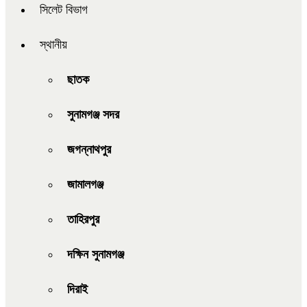
সিলেট বিভাগ
স্থানীয়
ছাতক
সুনামগঞ্জ সদর
জগন্নাথপুর
জামালগঞ্জ
তাহিরপুর
দক্ষিন সুনামগঞ্জ
দিরাই