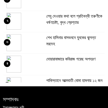
লেবু দেওয়ার কথা বলে প্রতিবন্ধী তরুণীকে
২
ধর্ষণচেষ্টা, বৃদ্ধ গ্রেপ্তার
শেখ হাসিনার বাসভবনে যুবকের ঝুলন্ত
৩
মরদেহ
দোয়ারাবাজারে কবিরাজ গয়েছ অপহরণ
৪
পাকিস্তানে আত্মঘাতী বোমা হামলায় ১২ জন
৫
সেনা সদস্যসহ ১৫ জন নিহত: সেনাবাহিনী
সম্পাদকঃ
জেলা প্রশাসকের কাছে যে প্রধান শিক্ষকের
৬
ইমানুজ্জামান মহী