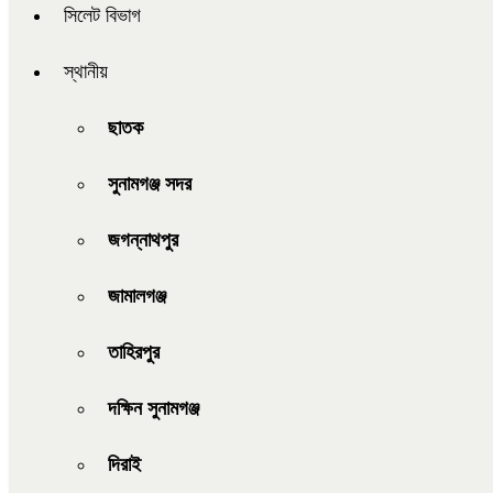
সিলেট বিভাগ
স্থানীয়
ছাতক
সুনামগঞ্জ সদর
জগন্নাথপুর
জামালগঞ্জ
তাহিরপুর
দক্ষিন সুনামগঞ্জ
দিরাই