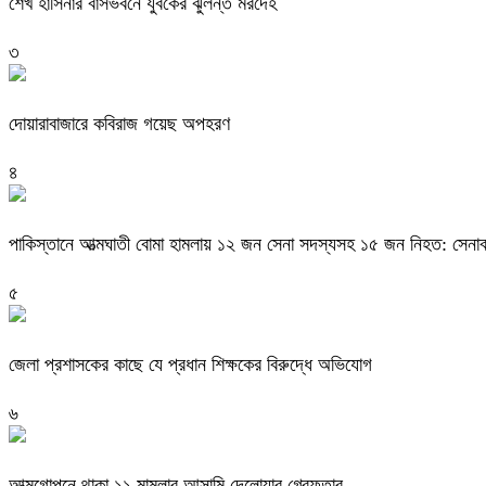
শেখ হাসিনার বাসভবনে যুবকের ঝুলন্ত মরদেহ
৩
দোয়ারাবাজারে কবিরাজ গয়েছ অপহরণ
৪
পাকিস্তানে আত্মঘাতী বোমা হামলায় ১২ জন সেনা সদস্যসহ ১৫ জন নিহত: সেনাব
৫
জেলা প্রশাসকের কাছে যে প্রধান শিক্ষকের বিরুদ্ধে অভিযোগ
৬
আত্মগোপনে থাকা ১১ মামলার আসামি দেলোয়ার গ্রেফতার