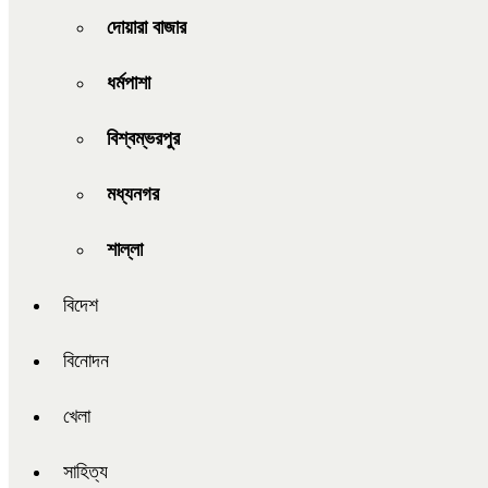
দোয়ারা বাজার
ধর্মপাশা
বিশ্বম্ভরপুর
মধ্যনগর
শাল্লা
বিদেশ
বিনোদন
খেলা
সাহিত্য