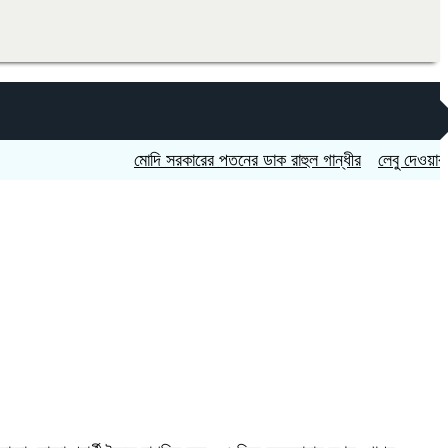
মোদি সরকারের পতনের ডাক রাহুল গান্ধীর
লেবু দেওয়ার কথা বলে 