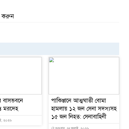
র করুন
র বাসভবনে
পাকিস্তানে আত্মঘাতী বোমা
্ত মরদেহ
হামলায় ১২ জন সেনা সদস্যসহ
১৫ জন নিহত: সেনাবাহিনী
াই, ২০২৬
শুক্রবার, ২৪ জুলাই, ২০২৬