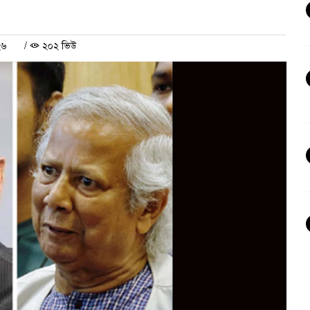
২৬
/
২০২ ভিউ