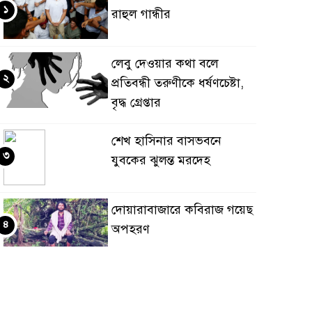
১
রাহুল গান্ধীর
লেবু দেওয়ার কথা বলে
২
প্রতিবন্ধী তরুণীকে ধর্ষণচেষ্টা,
বৃদ্ধ গ্রেপ্তার
শেখ হাসিনার বাসভবনে
৩
যুবকের ঝুলন্ত মরদেহ
দোয়ারাবাজারে কবিরাজ গয়েছ
৪
অপহরণ
পাকিস্তানে আত্মঘাতী বোমা
৫
হামলায় ১২ জন সেনা সদস্যসহ