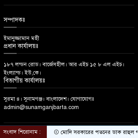
জেলা প্রশাসকের কাছে যে প্রধান
৬
শিক্ষকের বিরুদ্ধে অভিযোগ
সম্পাদকঃ
ইমানুজ্জামান মহী
আত্মগোপনে থাকা ১১ মামলার
৭
প্রধান কার্যালয়ঃ
আসামি দেলোয়ার গ্রেফতার
১৮৭ লন্ডন রোড। বার্জেসহীল। আর এইচ ১৫ ৮ এল এইচ।
সংবিধানের ৫০(৩) অনুচ্ছেদ অনুযায়ী
৮
ইংল্যান্ড। ইউ,কে।
পদত্যাগ করেছেন রাষ্ট্রপতি
বিভাগীয় কার্যালয়ঃ
১৮ জনের মধ্যে ১২ রাষ্ট্রপতিই
সুরমা ৪। সুনামগঞ্জ। বাংলাদেশ। যোগাযোগঃ
৯
মেয়াদ শেষ করতে পারেননি
admin@sunamganjbarta.com
ভারপ্রাপ্ত রাষ্ট্রপতি হাফিজ উদ্দিন
১০
আহমদ
সংবাদ শিরোনাম :
মোদি সরকারের পতনের ডাক রাহুল গান্
© All rights reserved © sunamganjbarta