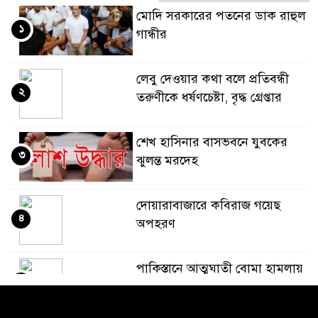
মোদি সরকারের পতনের ডাক রাহুল
১
গান্ধীর
লেবু দেওয়ার কথা বলে প্রতিবন্ধী
২
তরুণীকে ধর্ষণচেষ্টা, বৃদ্ধ গ্রেপ্তার
শেখ হাসিনার বাসভবনে যুবকের
৩
ঝুলন্ত মরদেহ
দোয়ারাবাজারে কবিরাজ গয়েছ
৪
অপহরণ
পাকিস্তানে আত্মঘাতী বোমা হামলায়
৫
১২ জন সেনা সদস্যসহ ১৫ জন
নিহত: সেনাবাহিনী