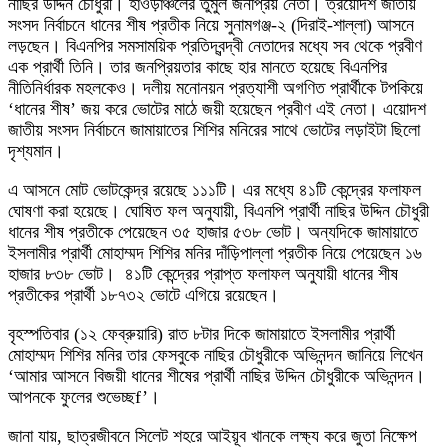
নাছির উদ্দিন চৌধুরী। হাওড়াঞ্চলের তুমুল জনপ্রিয় নেতা। ত্রয়োদশ জাতীয়
সংসদ নির্বাচনে ধানের শীষ প্রতীক নিয়ে সুনামগঞ্জ-২ (দিরাই-শাল্লা) আসনে
লড়ছেন। বিএনপির সমসাময়িক প্রতিদ্বন্দ্বী নেতাদের মধ্যে সব থেকে প্রবীণ
এক প্রার্থী তিনি। তার জনপ্রিয়তার কাছে হার মানতে হয়েছে বিএনপির
নীতিনির্ধারক মহলকেও। দলীয় মনোনয়ন প্রত্যাশী অগণিত প্রার্থীকে টপকিয়ে
‘ধানের শীষ’ জয় করে ভোটের মাঠে জয়ী হয়েছেন প্রবীণ এই নেতা। এয়োদশ
জাতীয় সংসদ নির্বাচনে জামায়াতের শিশির মনিরের সাথে ভোটের লড়াইটা ছিলো
দৃশ্যমান।
এ আসনে মোট ভোটকেন্দ্র রয়েছে ১১১টি। এর মধ্যে ৪১টি কেন্দ্রের ফলাফল
ঘোষণা করা হয়েছে। ঘোষিত ফল অনুযায়ী, বিএনপি প্রার্থী নাছির উদ্দিন চৌধুরী
ধানের শীষ প্রতীকে পেয়েছেন ৩৫ হাজার ৫৩৮ ভোট। অন্যদিকে জামায়াতে
ইসলামীর প্রার্থী মোহাম্মদ শিশির মনির দাঁড়িপাল্লা প্রতীক নিয়ে পেয়েছেন ১৬
হাজার ৮৩৮ ভোট। ৪১টি কেন্দ্রের প্রাপ্ত ফলাফল অনুযায়ী ধানের শীষ
প্রতীকের প্রার্থী ১৮৭৩২ ভোটে এগিয়ে রয়েছেন।
বৃহস্পতিবার (১২ ফেব্রুয়ারি) রাত ৮টার দিকে জামায়াতে ইসলামীর প্রার্থী
মোহাম্মদ শিশির মনির তার ফেসবুকে নাছির চৌধুরীকে অভিনন্দন জানিয়ে লিখেন
‘আমার আসনে বিজয়ী ধানের শীষের প্রার্থী নাছির উদ্দিন চৌধুরীকে অভিনন্দন।
আপনকে ফুলের শুভেচ্ছf’।
জানা যায়, ছাত্রজীবনে সিলেট শহরে আইয়ূব খানকে লক্ষ্য করে জুতা নিক্ষেপ