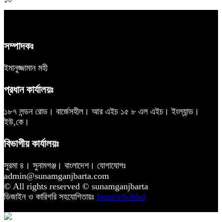
সম্পাদকঃ
ইমানুজ্জামান মহী
প্রধান কার্যালয়ঃ
১৮৭ লন্ডন রোড। বার্জেসহীল। আর এইচ ১৫ ৮ এল এইচ। ইংল্যান্ড।
ইউ,কে।
বিভাগীয় কার্যালয়ঃ
সুরমা ৪। সুনামগঞ্জ। বাংলাদেশ। যোগাযোগঃ
admin@sunamganjbarta.com
© All rights reserved © sunamganjbarta
ডিজাইন ও কারিগরি সহযোগিতায়ঃ
InspireSoftbd