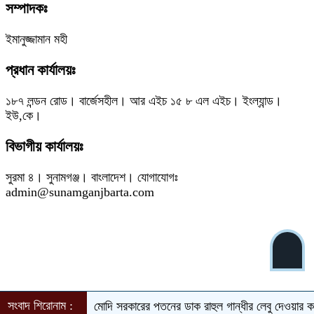
সম্পাদকঃ
ইমানুজ্জামান মহী
প্রধান কার্যালয়ঃ
১৮৭ লন্ডন রোড। বার্জেসহীল। আর এইচ ১৫ ৮ এল এইচ। ইংল্যান্ড।
ইউ,কে।
বিভাগীয় কার্যালয়ঃ
সুরমা ৪। সুনামগঞ্জ। বাংলাদেশ। যোগাযোগঃ
admin@sunamganjbarta.com
সংবাদ শিরোনাম :
মোদি সরকারের পতনের ডাক রাহুল গান্ধীর
লেবু দেওয়ার কথা বল