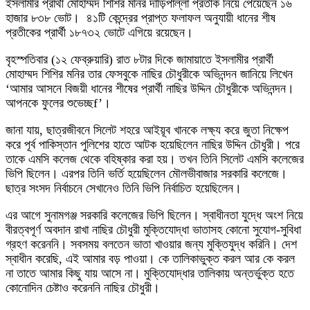
ইসলামীর প্রার্থী মোহাম্মদ শিশির মনির দাঁড়িপাল্লা প্রতীক নিয়ে পেয়েছেন ১৬
হাজার ৮৩৮ ভোট। ৪১টি কেন্দ্রের প্রাপ্ত ফলাফল অনুযায়ী ধানের শীষ
প্রতীকের প্রার্থী ১৮৭৩২ ভোটে এগিয়ে রয়েছেন।
বৃহস্পতিবার (১২ ফেব্রুয়ারি) রাত ৮টার দিকে জামায়াতে ইসলামীর প্রার্থী
মোহাম্মদ শিশির মনির তার ফেসবুকে নাছির চৌধুরীকে অভিনন্দন জানিয়ে লিখেন
‘আমার আসনে বিজয়ী ধানের শীষের প্রার্থী নাছির উদ্দিন চৌধুরীকে অভিনন্দন।
আপনকে ফুলের শুভেচ্ছf’।
জানা যায়, ছাত্রজীবনে সিলেট শহরে আইয়ূব খানকে লক্ষ্য করে জুতা নিক্ষেপ
করে পূর্ব পাকিস্তান পুলিশের হাতে আটক হয়েছিলেন নাছির উদ্দিন চৌধুরী। পরে
তাকে এমসি কলেজ থেকে বহিষ্কার করা হয়। তখন তিনি সিলেট এমসি কলেজের
ভিপি ছিলেন। এরপর তিনি ভর্তি হয়েছিলেন মৌলভীবাজার সরকারি কলেজে।
ছাত্র সংসদ নির্বাচনে সেখানেও তিনি ভিপি নির্বাচিত হয়েছিলেন।
এর আগে সুনামগঞ্জ সরকারি কলেজের ভিপি ছিলেন। স্বাধীনতা যুদ্ধে অংশ নিয়ে
বীরত্বপূর্ণ অবদান রাখা নাছির চৌধুরী মুক্তিযোদ্ধা ভাতাসহ কোনো সুযোগ-সুবিধা
গ্রহণ করেননি। সবসময় বলতেন ভাতা খাওয়ার জন্য মুক্তিযুদ্ধ করিনি। দেশ
স্বাধীন করেছি, এই আমার বড় পাওয়া। কে তালিকাভুক্ত করল আর কে করল
না তাতে আমার কিছু যায় আসে না। মুক্তিযোদ্ধার তালিকায় অন্তর্ভুক্ত হতে
কোনোদিন চেষ্টাও করেননি নাছির চৌধুরী।