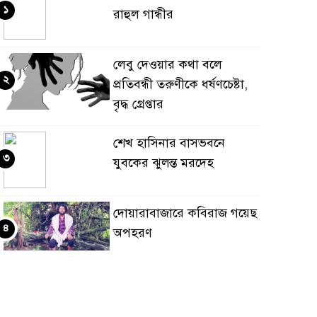
১
রাহুল গান্ধীর
লেবু দেওয়ার কথা বলে
২
প্রতিবন্ধী তরুণীকে ধর্ষণচেষ্টা,
বৃদ্ধ গ্রেপ্তার
শেখ হাসিনার বাসভবনে
৩
যুবকের ঝুলন্ত মরদেহ
দোয়ারাবাজারে কবিরাজ গয়েছ
৪
অপহরণ
পাকিস্তানে আত্মঘাতী বোমা
৫
হামলায় ১২ জন সেনা সদস্যসহ