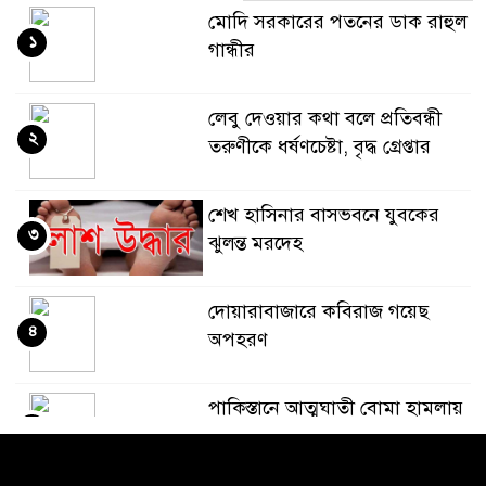
মোদি সরকারের পতনের ডাক রাহুল
১
গান্ধীর
লেবু দেওয়ার কথা বলে প্রতিবন্ধী
২
তরুণীকে ধর্ষণচেষ্টা, বৃদ্ধ গ্রেপ্তার
শেখ হাসিনার বাসভবনে যুবকের
৩
ঝুলন্ত মরদেহ
দোয়ারাবাজারে কবিরাজ গয়েছ
৪
অপহরণ
পাকিস্তানে আত্মঘাতী বোমা হামলায়
৫
১২ জন সেনা সদস্যসহ ১৫ জন
নিহত: সেনাবাহিনী