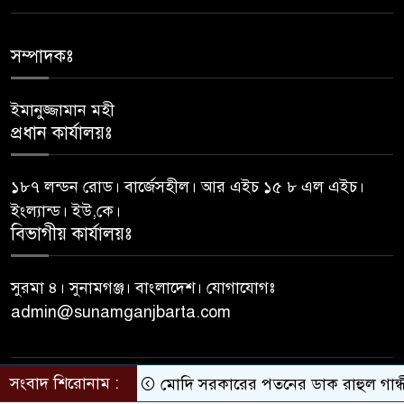
জেলা প্রশাসকের কাছে যে প্রধান
৬
শিক্ষকের বিরুদ্ধে অভিযোগ
সম্পাদকঃ
ইমানুজ্জামান মহী
আত্মগোপনে থাকা ১১ মামলার
৭
প্রধান কার্যালয়ঃ
আসামি দেলোয়ার গ্রেফতার
১৮৭ লন্ডন রোড। বার্জেসহীল। আর এইচ ১৫ ৮ এল এইচ।
সংবিধানের ৫০(৩) অনুচ্ছেদ অনুযায়ী
৮
ইংল্যান্ড। ইউ,কে।
পদত্যাগ করেছেন রাষ্ট্রপতি
বিভাগীয় কার্যালয়ঃ
১৮ জনের মধ্যে ১২ রাষ্ট্রপতিই
সুরমা ৪। সুনামগঞ্জ। বাংলাদেশ। যোগাযোগঃ
৯
মেয়াদ শেষ করতে পারেননি
admin@sunamganjbarta.com
ভারপ্রাপ্ত রাষ্ট্রপতি হাফিজ উদ্দিন
১০
আহমদ
সংবাদ শিরোনাম :
মোদি সরকারের পতনের ডাক রাহুল গান্ধী
© All rights reserved © sunamganjbarta