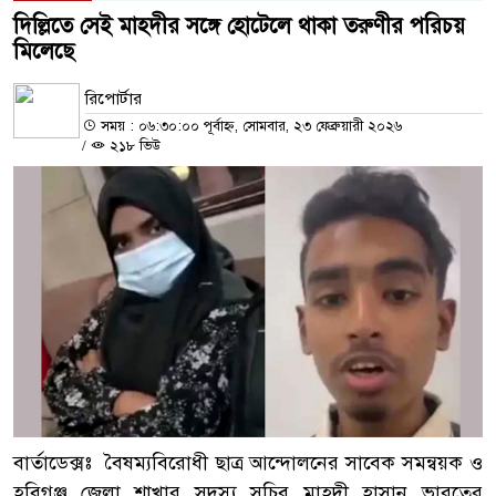
দিল্লিতে সেই মাহদীর সঙ্গে হোটেলে থাকা তরুণীর পরিচয়
মিলেছে
রিপোর্টার
সময় : ০৬:৩০:০০ পূর্বাহ্ন, সোমবার, ২৩ ফেব্রুয়ারী ২০২৬
/
২১৮ ভিউ
বার্তাডেক্সঃ বৈষম্যবিরোধী ছাত্র আন্দোলনের সাবেক সমন্বয়ক ও
হবিগঞ্জ জেলা শাখার সদস্য সচিব মাহদী হাসান ভারতের