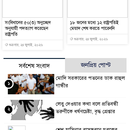
সংবিধানের ৫০(৩) অনুচ্ছেদ
১৮ জনের মধ্যে ১২ রাষ্ট্রপতিই
অনুযায়ী পদত্যাগ করেছেন
মেয়াদ শেষ করতে পারেননি
রাষ্ট্রপতি
শুক্রবার, ২৪ জুলাই, ২০২৬
শুক্রবার, ২৪ জুলাই, ২০২৬
জনপ্রিয় পোস্ট
সর্বশেষ সংবাদ
মোদি সরকারের পতনের ডাক রাহুল
১
গান্ধীর
লেবু দেওয়ার কথা বলে প্রতিবন্ধী
২
তরুণীকে ধর্ষণচেষ্টা, বৃদ্ধ গ্রেপ্তার
শেখ হাসিনার বাসভবনে যুবকের