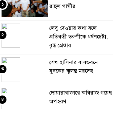
১
রাহুল গান্ধীর
লেবু দেওয়ার কথা বলে
২
প্রতিবন্ধী তরুণীকে ধর্ষণচেষ্টা,
বৃদ্ধ গ্রেপ্তার
শেখ হাসিনার বাসভবনে
৩
যুবকের ঝুলন্ত মরদেহ
দোয়ারাবাজারে কবিরাজ গয়েছ
৪
অপহরণ
পাকিস্তানে আত্মঘাতী বোমা
৫
হামলায় ১২ জন সেনা সদস্যসহ