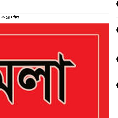
/
১৪৭ ভিউ