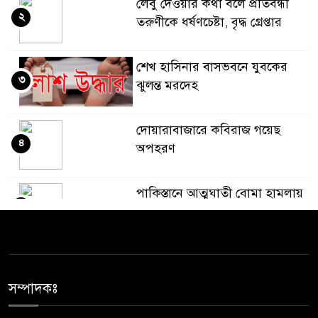
লেবু দেওয়ার কথা বলে প্রতিবন্ধী
২
তরুণীকে ধর্ষণচেষ্টা, বৃদ্ধ গ্রেপ্তার
শেখ হাসিনার বাসভবনে যুবকের
৩
ঝুলন্ত মরদেহ
দোয়ারাবাজারে কবিরাজ গয়েছ
৪
অপহরণ
পাকিস্তানে আত্মঘাতী বোমা হামলায়
৫
১২ জন সেনা সদস্যসহ ১৫ জন
নিহত: সেনাবাহিনী
জেলা প্রশাসকের কাছে যে প্রধান
৬
শিক্ষকের বিরুদ্ধে অভিযোগ
সম্পাদকঃ