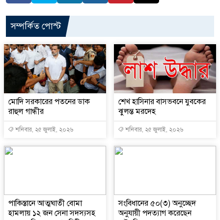
সম্পর্কিত পোস্ট
মোদি সরকারের পতনের ডাক
শেখ হাসিনার বাসভবনে যুবকের
রাহুল গান্ধীর
ঝুলন্ত মরদেহ
শনিবার, ২৫ জুলাই, ২০২৬
শনিবার, ২৫ জুলাই, ২০২৬
পাকিস্তানে আত্মঘাতী বোমা
সংবিধানের ৫০(৩) অনুচ্ছেদ
হামলায় ১২ জন সেনা সদস্যসহ
অনুযায়ী পদত্যাগ করেছেন