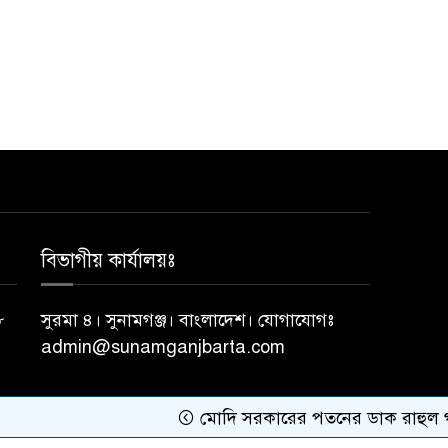
বিভাগীয় কার্যালয়ঃ
৮
সুরমা ৪। সুনামগঞ্জ। বাংলাদেশ। যোগাযোগঃ
admin@sunamganjbarta.com
মোদি সরকারের পতনের ডাক রাহুল গান্ধ
ায়ঃ
InspireSoftbd