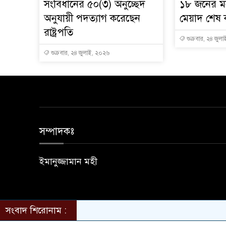
সংবিধানের ৫০(৩) অনুচ্ছেদ
১৮ জনের মধ্
অনুযায়ী পদত্যাগ করেছেন
মেয়াদ শেষ
রাষ্ট্রপতি
শুক্রবার, ২৪ জুল
শুক্রবার, ২৪ জুলাই, ২০২৬
সম্পাদকঃ
ইমানুজ্জামান মহী
সংবাদ শিরোনাম :
© All rights reserved © sunamganjbarta