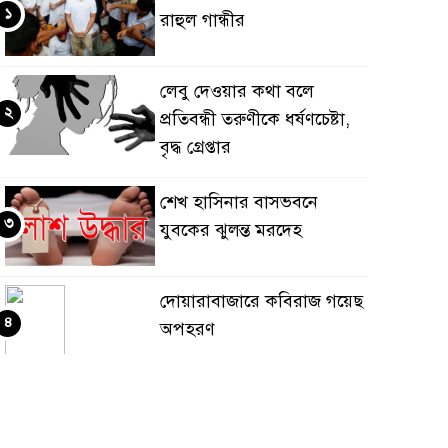
১
রাহুল গান্ধীর
লেবু দেওয়ার কথা বলে
২
প্রতিবন্ধী তরুণীকে ধর্ষণচেষ্টা,
বৃদ্ধ গ্রেপ্তার
শেখ হাসিনার বাসভবনে
৩
যুবকের ঝুলন্ত মরদেহ
দোয়ারাবাজারে কবিরাজ গয়েছ
৪
অপহরণ
পাকিস্তানে আত্মঘাতী বোমা
৫
হামলায় ১২ জন সেনা সদস্যসহ