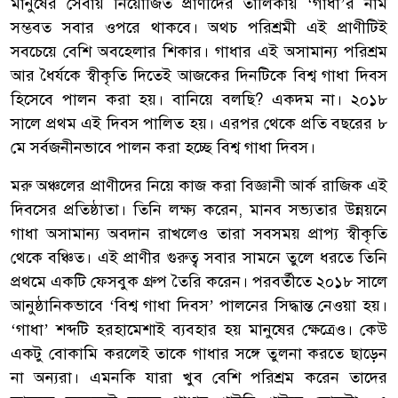
মানুষের সেবায় নিয়োজিত প্রাণীদের তালিকায় ‘গাধা’র নাম
সম্ভবত সবার ওপরে থাকবে। অথচ পরিশ্রমী এই প্রাণীটিই
সবচেয়ে বেশি অবহেলার শিকার। গাধার এই অসামান্য পরিশ্রম
আর ধৈর্যকে স্বীকৃতি দিতেই আজকের দিনটিকে বিশ্ব গাধা দিবস
হিসেবে পালন করা হয়। বানিয়ে বলছি? একদম না। ২০১৮
সালে প্রথম এই দিবস পালিত হয়। এরপর থেকে প্রতি বছরের ৮
মে সর্বজনীনভাবে পালন করা হচ্ছে বিশ্ব গাধা দিবস।
মরু অঞ্চলের প্রাণীদের নিয়ে কাজ করা বিজ্ঞানী আর্ক রাজিক এই
দিবসের প্রতিষ্ঠাতা। তিনি লক্ষ্য করেন, মানব সভ্যতার উন্নয়নে
গাধা অসামান্য অবদান রাখলেও তারা সবসময় প্রাপ্য স্বীকৃতি
থেকে বঞ্চিত। এই প্রাণীর গুরুত্ব সবার সামনে তুলে ধরতে তিনি
প্রথমে একটি ফেসবুক গ্রুপ তৈরি করেন। পরবর্তীতে ২০১৮ সালে
আনুষ্ঠানিকভাবে ‘বিশ্ব গাধা দিবস’ পালনের সিদ্ধান্ত নেওয়া হয়।
‘গাধা’ শব্দটি হরহামেশাই ব্যবহার হয় মানুষের ক্ষেত্রেও। কেউ
একটু বোকামি করলেই তাকে গাধার সঙ্গে তুলনা করতে ছাড়েন
না অন্যরা। এমনকি যারা খুব বেশি পরিশ্রম করেন তাদের