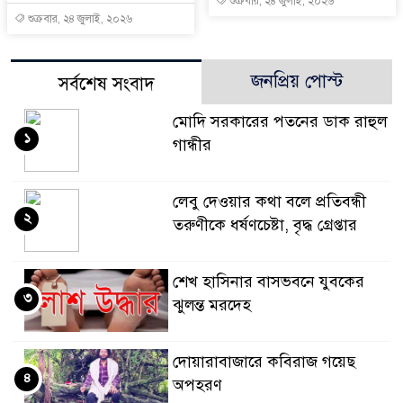
শুক্রবার, ২৪ জুলাই, ২০২৬
শুক্রবার, ২৪ জুলাই, ২০২৬
জনপ্রিয় পোস্ট
সর্বশেষ সংবাদ
মোদি সরকারের পতনের ডাক রাহুল
১
গান্ধীর
লেবু দেওয়ার কথা বলে প্রতিবন্ধী
২
তরুণীকে ধর্ষণচেষ্টা, বৃদ্ধ গ্রেপ্তার
শেখ হাসিনার বাসভবনে যুবকের
৩
ঝুলন্ত মরদেহ
দোয়ারাবাজারে কবিরাজ গয়েছ
৪
অপহরণ