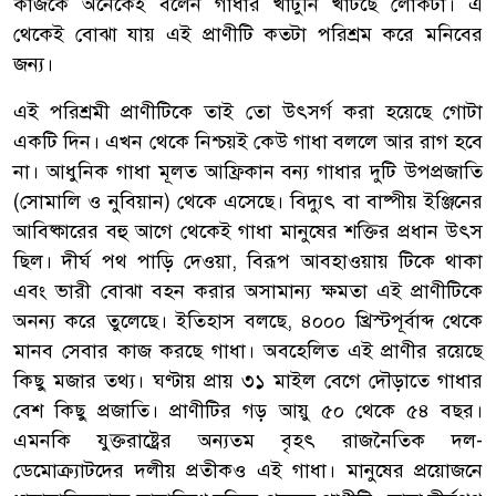
কাজকে অনেকেই বলেন গাধার খাটুনি খাটছে লোকটা। এ
থেকেই বোঝা যায় এই প্রাণীটি কতটা পরিশ্রম করে মনিবের
জন্য।
এই পরিশ্রমী প্রাণীটিকে তাই তো উৎসর্গ করা হয়েছে গোটা
একটি দিন। এখন থেকে নিশ্চয়ই কেউ গাধা বললে আর রাগ হবে
না। আধুনিক গাধা মূলত আফ্রিকান বন্য গাধার দুটি উপপ্রজাতি
(সোমালি ও নুবিয়ান) থেকে এসেছে। বিদ্যুৎ বা বাষ্পীয় ইঞ্জিনের
আবিষ্কারের বহু আগে থেকেই গাধা মানুষের শক্তির প্রধান উৎস
ছিল। দীর্ঘ পথ পাড়ি দেওয়া, বিরূপ আবহাওয়ায় টিকে থাকা
এবং ভারী বোঝা বহন করার অসামান্য ক্ষমতা এই প্রাণীটিকে
অনন্য করে তুলেছে। ইতিহাস বলছে, ৪০০০ খ্রিস্টপূর্বাব্দ থেকে
মানব সেবার কাজ করছে গাধা। অবহেলিত এই প্রাণীর রয়েছে
কিছু মজার তথ্য। ঘণ্টায় প্রায় ৩১ মাইল বেগে দৌড়াতে গাধার
বেশ কিছু প্রজাতি। প্রাণীটির গড় আয়ু ৫০ থেকে ৫৪ বছর।
এমনকি যুক্তরাষ্ট্রের অন্যতম বৃহৎ রাজনৈতিক দল-
ডেমোক্র্যাটদের দলীয় প্রতীকও এই গাধা। মানুষের প্রয়োজনে