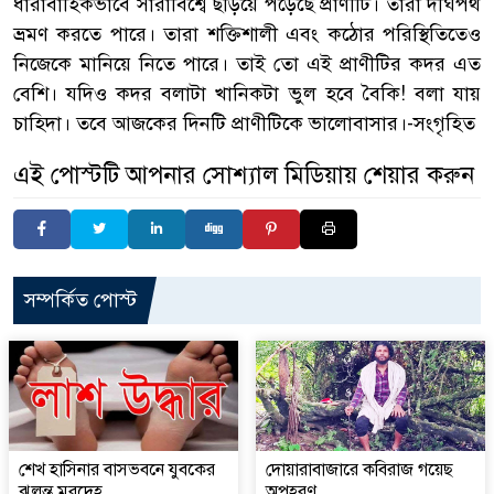
ধারাবাহিকভাবে সারাবিশ্বে ছড়িয়ে পড়েছে প্রাণীটি। তারা দীর্ঘপথ
ভ্রমণ করতে পারে। তারা শক্তিশালী এবং কঠোর পরিস্থিতিতেও
নিজেকে মানিয়ে নিতে পারে। তাই তো এই প্রাণীটির কদর এত
বেশি। যদিও কদর বলাটা খানিকটা ভুল হবে বৈকি! বলা যায়
চাহিদা। তবে আজকের দিনটি প্রাণীটিকে ভালোবাসার।-সংগৃহিত
এই পোস্টটি আপনার সোশ্যাল মিডিয়ায় শেয়ার করুন
সম্পর্কিত পোস্ট
শেখ হাসিনার বাসভবনে যুবকের
দোয়ারাবাজারে কবিরাজ গয়েছ
ঝুলন্ত মরদেহ
অপহরণ