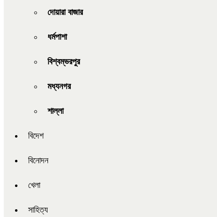
দোয়ারা বাজার
ধর্মপাশা
বিশ্বম্ভরপুর
মধ্যনগর
শাল্লা
বিদেশ
বিনোদন
খেলা
সাহিত্য