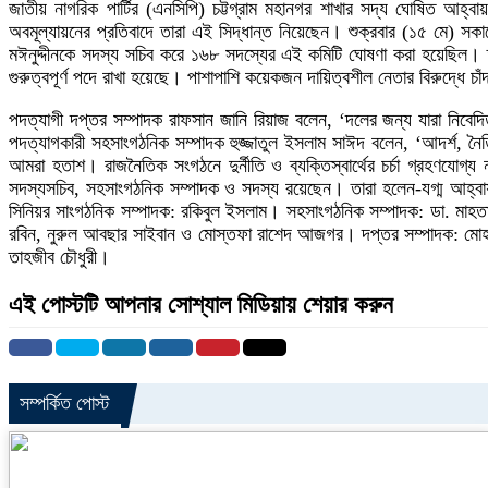
জাতীয় নাগরিক পার্টির (এনসিপি) চট্টগ্রাম মহানগর শাখার সদ্য ঘোষিত আহ
অবমূল্যায়নের প্রতিবাদে তারা এই সিদ্ধান্ত নিয়েছেন। শুক্রবার (১৫ মে) সক
মঈনুদ্দীনকে সদস্য সচিব করে ১৬৮ সদস্যের এই কমিটি ঘোষণা করা হয়েছিল। ত
গুরুত্বপূর্ণ পদে রাখা হয়েছে। পাশাপাশি কয়েকজন দায়িত্বশীল নেতার বিরুদ্ধে 
পদত্যাগী দপ্তর সম্পাদক রাফসান জানি রিয়াজ বলেন, ‘দলের জন্য যারা নিবেদিত
পদত্যাগকারী সহসাংগঠনিক সম্পাদক হুজ্জাতুল ইসলাম সাঈদ বলেন, ‘আদর্শ, নৈতি
আমরা হতাশ। রাজনৈতিক সংগঠনে দুর্নীতি ও ব্যক্তিস্বার্থের চর্চা গ্রহণযোগ্য
সদস্যসচিব, সহসাংগঠনিক সম্পাদক ও সদস্য রয়েছেন। তারা হলেন-যগ্ম আহ্বা
সিনিয়র সাংগঠনিক সম্পাদক: রকিবুল ইসলাম। সহসাংগঠনিক সম্পাদক: ডা. মাহতা
রবিন, নুরুল আবছার সাইবান ও মোস্তফা রাশেদ আজগর। দপ্তর সম্পাদক: মোহাম
তাহজীব চৌধুরী।
এই পোস্টটি আপনার সোশ্যাল মিডিয়ায় শেয়ার করুন
সম্পর্কিত পোস্ট