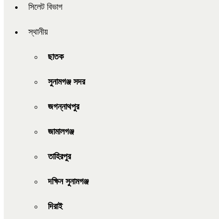
সিলেট বিভাগ
স্থানীয়
ছাতক
সুনামগঞ্জ সদর
জগন্নাথপুর
জামালগঞ্জ
তাহিরপুর
দক্ষিন সুনামগঞ্জ
দিরাই