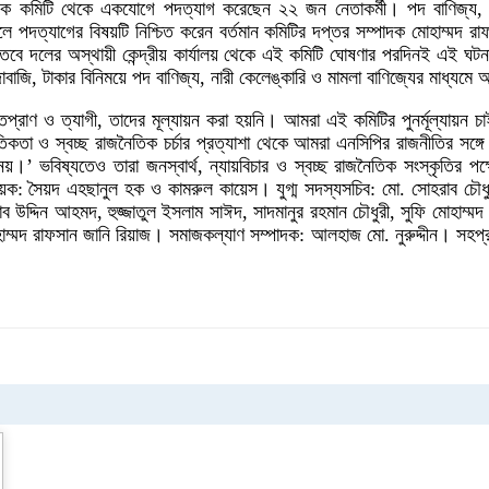
্বায়ক কমিটি থেকে একযোগে পদত্যাগ করেছেন ২২ জন নেতাকর্মী। পদ বাণিজ্য, চ
ালে পদত্যাগের বিষয়টি নিশ্চিত করেন বর্তমান কমিটির দপ্তর সম্পাদক মোহাম্মদ 
বে দলের অস্থায়ী কেন্দ্রীয় কার্যালয় থেকে এই কমিটি ঘোষণার পরদিনই এই ঘট
চাঁদাবাজি, টাকার বিনিময়ে পদ বাণিজ্য, নারী কেলেঙ্কারি ও মামলা বাণিজ্যের মাধ্য
প্রাণ ও ত্যাগী, তাদের মূল্যায়ন করা হয়নি। আমরা এই কমিটির পুনর্মূল্যায়ন 
কতা ও স্বচ্ছ রাজনৈতিক চর্চার প্রত্যাশা থেকে আমরা এনসিপির রাজনীতির সঙ্গে য
 নয়।’ ভবিষ্যতেও তারা জনস্বার্থ, ন্যায়বিচার ও স্বচ্ছ রাজনৈতিক সংস্কৃতির প
য়ক: সৈয়দ এহছানুল হক ও কামরুল কায়েস। যুগ্ম সদস্যসচিব: মো. সোহরাব চ
ব উদ্দিন আহমদ, হুজ্জাতুল ইসলাম সাঈদ, সাদমানুর রহমান চৌধুরী, সুফি মোহাম
্মদ রাফসান জানি রিয়াজ। সমাজকল্যাণ সম্পাদক: আলহাজ মো. নুরুদ্দীন। সহপ্