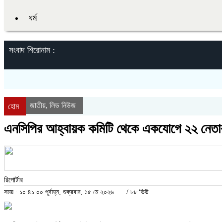
ধর্ম
সংবাদ শিরোনাম :
জাতীয়
লিড নিউজ
,
হোম
এনসিপির আহ্বায়ক কমিটি থেকে একযোগে ২২ নেতা
রিপোর্টার
সময় : ১০:৪১:০০ পূর্বাহ্ন, শুক্রবার, ১৫ মে ২০২৬
/
৮৮ ভিউ