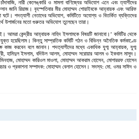
াঁদাবাজি, নারী কেলেঙ্কারি ও মামলা বাণিজ্যের অভিযোগ এনে এবং ত্যাগীদের
রাফসান জানি রিয়াজ। বৃহস্পতিবার মীর মোহাম্মদ শোয়াইবকে আহ্বায়ক এবং আরিফ
না ঘটে। পদত্যাগী নেতাদের অভিযোগ, কমিটিতে অযোগ্য ও বিতর্কিত ব্যক্তিদের
মে অর্থ উপার্জনের মতো গুরুতর অভিযোগ তুলেছেন তারা।
চাই। আমরা কেন্দ্রীয় আহ্বায়ক নাহিদ ইসলামকে বিষয়টি জানাবো।’ কমিটির থেকে
ুক্ত হয়েছিলাম। কিন্তু সাম্প্রতিক কমিটি গঠন ও বিভিন্ন অনৈতিক কর্মকাণ্ডে
ক্ষে কাজ করবেন বলে জানান। পদত্যাগীদের মধ্যে একাধিক যুগ্ম আহ্বায়ক, যুগ্ম
ৌধুরী, হামিদুল ইসলাম, বদিউল আলম, মোহাম্মদ সরোয়ার আলম ও ইকবাল মাসুদ।
্মদ মিনহাজ, মোহাম্মদ কারিওল মাওলা, মোহাম্মদ আকরাম হোসেন, মোশাররফ হোসেন
রচার ও প্রকাশনা সম্পাদক: মোহাম্মদ বেলাল হোসেন। সদস্য: মো. ওমর সাঈদ ও