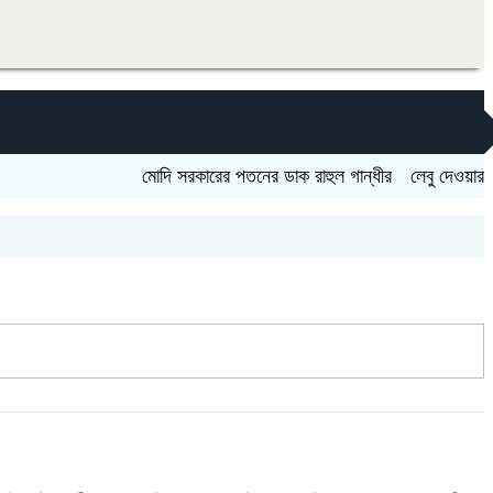
মোদি সরকারের পতনের ডাক রাহুল গান্ধীর
লেবু দেওয়ার কথা বলে প