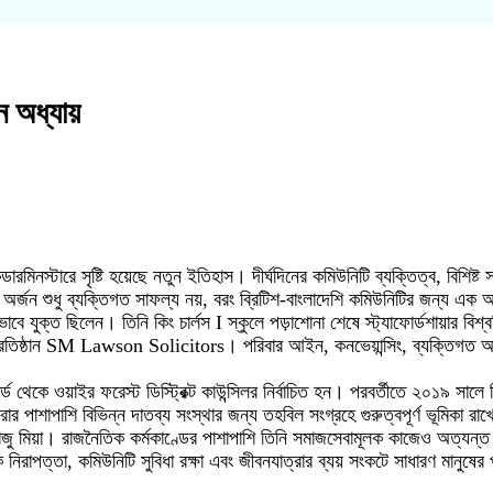
মোদ
 অধ্যায়
িনস্টারে সৃষ্টি হয়েছে নতুন ইতিহাস। দীর্ঘদিনের কমিউনিটি ব্যক্তিত্ব, বিশিষ্ট স
ই অর্জন শুধু ব্যক্তিগত সাফল্য নয়, বরং ব্রিটিশ-বাংলাদেশি কমিউনিটির জন্য এক অ
ভাবে যুক্ত ছিলেন। তিনি কিং চার্লস I স্কুলে পড়াশোনা শেষে স্ট্যাফোর্ডশায়ার বিশ
্রতিষ্ঠান SM Lawson Solicitors। পরিবার আইন, কনভেয়ান্সিং, ব্যক্তিগত আঘ
েকে ওয়াইর ফরেস্ট ডিস্ট্রিক্ট কাউন্সিলর নির্বাচিত হন। পরবর্তীতে ২০১৯ সালে তিনি
 পাশাপাশি বিভিন্ন দাতব্য সংস্থার জন্য তহবিল সংগ্রহে গুরুত্বপূর্ণ ভূমিকা রাখ
েন শাজু মিয়া। রাজনৈতিক কর্মকাণ্ডের পাশাপাশি তিনি সমাজসেবামূলক কাজেও অত্যন
়ক নিরাপত্তা, কমিউনিটি সুবিধা রক্ষা এবং জীবনযাত্রার ব্যয় সংকটে সাধারণ মানুষে