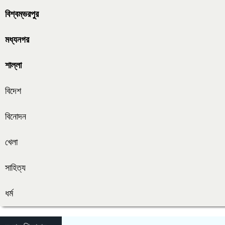
বিশ্বম্ভরপুর
মধ্যনগর
শাল্লা
বিদেশ
বিনোদন
খেলা
সাহিত্য
ধর্ম