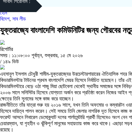
সংবাদ শিরোনাম :
হোম
বিদেশ
,
সাব লীড
যুক্তরাজ্যে বাংলাদেশি কমিউনিটির জন্য গৌরবের নতুন
রিপোর্টার
সময় : ১১:০৮:০০ পূর্বাহ্ন, শুক্রবার, ১৫ মে ২০২৬
/
১৪৯ ভিউ
এহসানুল ইসলাম চৌধুরী শামীম-যুক্তরাজ্যের উরচেস্টারশায়ারের ঐতিহাসিক শহর কিডারম
কিডারমিনস্টার টাউনের প্রথম বাংলাদেশি মেয়র হিসেবে নির্বাচিত হয়েছেন। তাঁর এ
কিডারমিনস্টারে বেড়ে ওঠা শাজু মিয়া ছোটবেলা থেকেই স্থানীয় সমাজের সঙ্গে নিবিড়
২০০৬ সালে সলিসিটর হিসেবে যোগ্যতা অর্জন করে প্রতিষ্ঠা করেন নিজের আইন প
ক্ষেত্রে তিনি সুনামের সঙ্গে কাজ করে যাচ্ছেন।
রাজনীতিতে তাঁর যাত্রা শুরু হয় ২০১৬ সালে, যখন তিনি অফমোর ও কম্বারটন ওয়ার্ড থ
হিসেবে দায়িত্ব পালন করেন। সেই সময়ে তিনি জেলার নাগরিক দূত হিসেবে কাজ করার
ফরেস্ট আসনে লিবারেল ডেমোক্র্যাট দলের পার্লামেন্টারি প্রার্থী হিসেবেও অংশ ন
চেয়ারম্যান, যা গৃহহীন ও ঝুঁকিপূর্ণ মানুষের সহায়তায় কাজ করে থাকে। এছাড়া সড
রয়েছে।