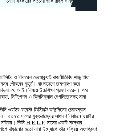
ি সরকারের পতনের ডাক রাহুল গান্ধীর
লেবু দেওয়ার কথা বলে প্রতিবন্ধী তরুণীকে ধ
লিসিটর ও লিবারেল ডেমোক্র্যাট রাজনীতিবিদ শাজু মিয়া
নন্য গৌরবের মুহূর্ত। বাংলাদেশে জন্মগ্রহণ করে
্ববিদ্যালয়ে আইন বিষয়ে উচ্চশিক্ষা গ্রহণ করেন। পরে
াত, লিটিগেশন ও ক্লিনিক্যাল নেগলিজেন্সসহ নানা
 ওয়াইর ফরেস্ট ডিস্ট্রিক্ট কাউন্সিলের চেয়ারম্যান
েন। ২০২৪ সালের যুক্তরাজ্যের সাধারণ নির্বাচনে ওয়াইর
্ত সক্রিয়। তিনি H.E.L.P. নামের একটি সংস্থার
র পাশে দাঁড়ানোর মতো নানা উদ্যোগে তাঁর সক্রিয় অংশগ্রহণ