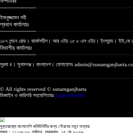
সম্পাদকঃ
ইমানুজ্জামান মহী
প্রধান কার্যালয়ঃ
১৮৭ লন্ডন রোড। বার্জেসহীল। আর এইচ ১৫ ৮ এল এইচ। ইংল্যান্ড। ইউ,কে
বিভাগীয় কার্যালয়ঃ
সুরমা ৪। সুনামগঞ্জ। বাংলাদেশ। যোগাযোগঃ admin@sunamganjbarta.
© All rights reserved © sunamganjbarta
ডিজাইন ও কারিগরি সহযোগিতায়ঃ
InspireSoftbd
যুক্তরাজ্যে বাংলাদেশি কমিউনিটির জন্য গৌরবের নতুন অধ্যায়
সময় : ১১:০৮:০০ পূর্বাহ্ন, শুক্রবার, ১৫ মে ২০২৬