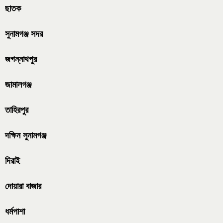
ছাতক
সুনামগঞ্জ সদর
জগন্নাথপুর
জামালগঞ্জ
তাহিরপুর
দক্ষিন সুনামগঞ্জ
দিরাই
দোয়ারা বাজার
ধর্মপাশা