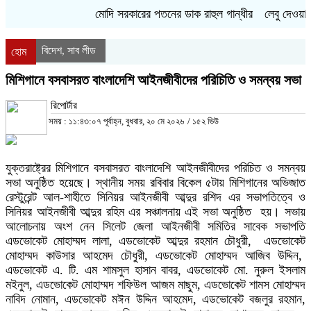
মোদি সরকারের পতনের ডাক রাহুল গান্ধীর
লেবু দেওয়ার ক
বিদেশ
সাব লীড
,
হোম
মিশিগানে বসবাসরত বাংলাদেশি আইনজীবীদের পরিচিতি ও সমন্বয় সভা
রিপোর্টার
সময় : ১১:৪৩:০৭ পূর্বাহ্ন, বুধবার, ২০ মে ২০২৬
/
১৫২ ভিউ
যুক্তরাষ্ট্রের মিশিগানে বসবাসরত বাংলাদেশি আইনজীবীদের পরিচিত ও সমন্বয়
সভা অনুষ্ঠিত হয়েছে। স্থানীয় সময় রবিবার বিকেল ৫টায় মিশিগানের অভিজাত
রেস্টুরেন্ট আল-শাহীতে সিনিয়র আইনজীবী আব্দুর রশিদ এর সভাপতিত্বে ও
সিনিয়র আইনজীবী আব্দুর রহিম এর সঞ্চালনায় এই সভা অনুষ্ঠিত হয়। সভায়
আলোচনায় অংশ নেন সিলেট জেলা আইনজীবী সমিতির সাবেক সভাপতি
এডভোকেট মোহাম্মদ লালা, এডভোকেট আব্দুর রহমান চৌধুরী, এডভোকেট
মোহাম্মদ কাউসার আহমেদ চৌধুরী, এডভোকেট মোহাম্মদ আজিব উদ্দিন,
এডভোকেট এ. টি. এম শামসুল হাসান বাবর, এডভোকেট মো. নুরুল ইসলাম
মইনুল, এডভোকেট মোহাম্মদ শফিউল আজম মাছুম, এডভোকেট শামস মোহাম্মদ
নাবিদ নোমান, এডভোকেট মঈন উদ্দিন আহমেদ, এডভোকেট বজলুর রহমান,