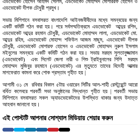
এডভোকেট হোসেন আহমদ সেলিম, এডভোকেট মোহাম্মদ মোশাররফ হোসেন ও
এডভোকেট দীপক চৌধুরী প্রমুখ।
সভায় মিশিগানে বসবাসরত বাংলাদেশি আইনজবীবীদের মধ্যে সমন্বয়ের জন্য
একটি কমিটি গঠন করা হয়। পরে সর্বসম্মতিক্রমে এডভোকেট আব্দুর রশিদ,
এডভোকেট আব্দুর রহমান চৌধুরী, এডভোকেট মোহাম্মদ লালা, এডভোকেট মো.
আব্দুর রহিম, এডভোকেট মোহাম্দ শফিউল আজম মাছুম, এডভোকেট দীপক
চৌধুরী, এডভোকেট মোশারফ হোসেন ও এডভোকেট মোহাম্মদ নুরুল ইসলাম
মইনুলের সমন্বয়ে একটি কমিটি গঠন করা হয়। সভায় মরহুম সুলতানুজ্জামান
(এডভোকেট) এবং সিলেট জেলা নারী ও শিশু ট্রাইবুনালের পিপি মরহুম
মোহাম্মদ মুজিবুর রহমানে (এডভোকেট) এর মৃত্যুতে তাদের বিদেহী আত্মার
মাগফেরাত কামনা করে শোক প্রস্তাব গৃহীত হয় |
আগামী ৩১ মে রবিবার বিকাল ৫টায় ওয়ারেন সিটির আল-শাহী রেস্টুরেন্টে আরো
বর্ধিত কলেবরে পরবর্তী সভা অনুষ্ঠানের সিদ্ধান্ত গৃহীত হয় | পরবর্তী সভায়
মিশিগানে বসবাসরত সকল অ্যাডভোকেটদের উপস্থিত থাকার জন্য উদাত্ত
আহবান জানানো হয়।
এই পোস্টটি আপনার সোশ্যাল মিডিয়ায় শেয়ার করুন