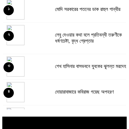
মোদি সরকারের পতনের ডাক রাহুল গান্ধীর
১
লেবু দেওয়ার কথা বলে প্রতিবন্ধী তরুণীকে
২
ধর্ষণচেষ্টা, বৃদ্ধ গ্রেপ্তার
শেখ হাসিনার বাসভবনে যুবকের ঝুলন্ত মরদেহ
৩
দোয়ারাবাজারে কবিরাজ গয়েছ অপহরণ
৪
পাকিস্তানে আত্মঘাতী বোমা হামলায় ১২ জন
৫
সেনা সদস্যসহ ১৫ জন নিহত: সেনাবাহিনী