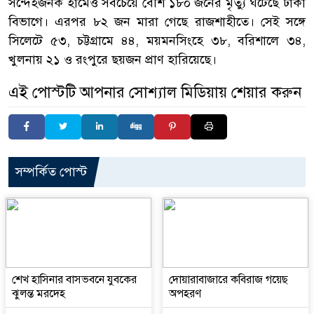
সন্দেহজনক হামেও সবচেয়ে বেশি ১৮০ জনের মৃত্যু ঘটেছে ঢাকা
বিভাগে। এরপর ৮২ জন মারা গেছে রাজশাহীতে। সেই সঙ্গে
সিলেটে ৫৩, চট্টগ্রামে ৪৪, ময়মনসিংহে ৩৮, বরিশালে ৩৪,
খুলনায় ২১ ও রংপুরে ছয়জন প্রাণ হারিয়েছে।
এই পোস্টটি আপনার সোশ্যাল মিডিয়ায় শেয়ার করুন
সম্পর্কিত পোস্ট
শেখ হাসিনার বাসভবনে যুবকের
দোয়ারাবাজারে কবিরাজ গয়েছ
ঝুলন্ত মরদেহ
অপহরণ