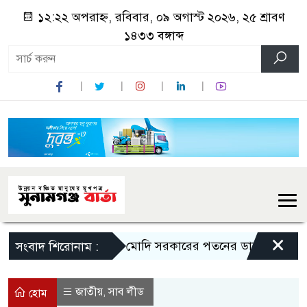
১২:২২ অপরাহ্ন, রবিবার, ০৯ অগাস্ট ২০২৬, ২৫ শ্রাবণ
১৪৩৩ বঙ্গাব্দ
×
মোদি সরকারের পতনের ডাক রাহুল গান্ধী
সংবাদ শিরোনাম :
জাতীয়
সাব লীড
,
হোম