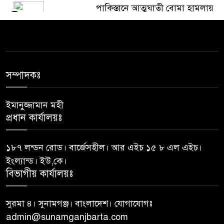
পাকিস্তানে আত্মঘাতী বোমা হামলায়
৫
১২ জন সেনা সদস্যসহ ১৫ জন
নিহত: সেনাবাহিনী
জেলা প্রশাসকের কাছে যে প্রধান
৬
শিক্ষকের বিরুদ্ধে অভিযোগ
সম্পাদকঃ
ইমানুজ্জামান মহী
আত্মগোপনে থাকা ১১ মামলার
৭
প্রধান কার্যালয়ঃ
আসামি দেলোয়ার গ্রেফতার
১৮৭ লন্ডন রোড। বার্জেসহীল। আর এইচ ১৫ ৮ এল এইচ।
সংবিধানের ৫০(৩) অনুচ্ছেদ অনুযায়ী
৮
ইংল্যান্ড। ইউ,কে।
পদত্যাগ করেছেন রাষ্ট্রপতি
বিভাগীয় কার্যালয়ঃ
১৮ জনের মধ্যে ১২ রাষ্ট্রপতিই
সুরমা ৪। সুনামগঞ্জ। বাংলাদেশ। যোগাযোগঃ
৯
মেয়াদ শেষ করতে পারেননি
admin@sunamganjbarta.com