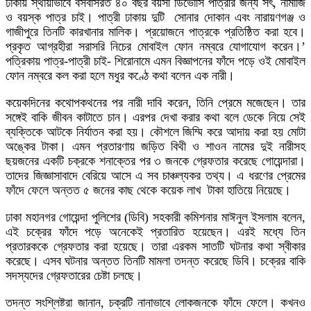
ঢাকায় স্থায়ীভাবে বসবাসরত ৪০ বছর বয়সী ডিভোর্সি পাত্রীর জন্য সৎ, নামাজি
ও বয়স্ক পাত্র চাই। পাত্রী ঢাকায় দুটি সোনার দোকান এবং নারায়ণগঞ্জ ও
গাজীপুরে তিনটি কারখানার মালিক। প্রয়োজনে পাত্রকে প্রতিষ্ঠিত করা হবে।
প্রকৃত আগ্রহীরা সরাসরি নিচের মোবাইল ফোন নম্বরে যোগাযোগ করেন।’
পত্রিকায় পাত্র-পাত্রী চাই- শিরোনামে এমন বিজ্ঞাপনের ফাঁদে পড়ে ওই মোবাইল
ফোন নম্বরে কল করা হলে মধুর কণ্ঠে কথা বলেন এক নারী।
কয়েকদিনের কথোপকথনের পর নারী দাবি করেন, তিনি প্রেমে মজেছেন। তার
সঙ্গেই বাকি জীবন কাটাতে চান। এরপর দেখা করার কথা বলে ডেকে নিয়ে সেই
ব্যক্তিকে আটকে নির্যাতন করা হয়। কৌশলে জিম্মি করে আদায় করা হয় মোটা
অঙ্কের টাকা। এমন প্রতারণায় জড়িত বিথী ও শাওন নামের দুই নারীসহ
ছয়জনের একটি চক্রকে শনাক্তের পর ৩ জনকে গ্রেফতার করেছে গোয়েন্দারা।
তাদের জিজ্ঞাসাবাদে বেরিয়ে আসে এ সব চাঞ্চল্যকর তথ্য। এ ধরণের প্রেমের
ফাঁদে ফেলে অন্তত ৫ জনের কাছ থেকে কয়েক লাখ টাকা হাতিয়ে নিয়েছে।
ঢাকা মহানগর গোয়েন্দা পুলিশের (ডিবি) সহকারী কমিশনার মাঈনুল ইসলাম বলেন,
এই চক্রের ফাঁদে পড়ে অনেকেই প্রতারিত হয়েছেন। এরই মধ্যে তিন
প্রতারককে গ্রেফতার করা হয়েছে। তারা এরকম সাতটি ঘটনার কথা স্বীকার
করেছে। এসব ঘটনার অন্তত তিনটি মামলা তদন্ত করেছে ডিবি। চক্রের বাকি
সদস্যদের গ্রেফতারের চেষ্টা চলছে।
তদন্ত সংশ্লিষ্টরা জানান, চক্রটি নানাভাবে লোকজনকে ফাঁদে ফেলে। কখনও