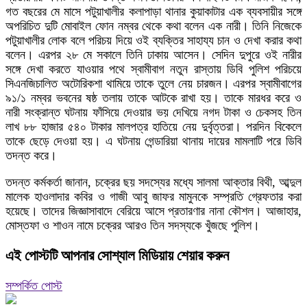
গত বছরের মে মাসে পটুয়াখালীর কলাপাড়া থানার কুয়াকাটার এক ব্যবসায়ীর সঙ্গে
অপরিচিত দুটি মোবাইল ফোন নম্বর থেকে কথা বলেন এক নারী। তিনি নিজেকে
পটুয়াখালীর লোক বলে পরিচয় দিয়ে ওই ব্যক্তির সাহায্য চান ও দেখা করার কথা
বলেন। এরপর ২৮ মে সকালে তিনি ঢাকায় আসেন। সেদিন দুপুরে ওই নারীর
সঙ্গে দেখা করতে যাওয়ার পথে স্বামীবাগ নতুন রাস্তায় ডিবি পুলিশ পরিচয়ে
সিএনজিচালিত অটোরিকশা থামিয়ে তাকে তুলে নেয় চারজন। এরপর স্বামীবাগের
৯১/১ নম্বর ভবনের ষষ্ঠ তলায় তাকে আটকে রাখা হয়। তাকে মারধর করে ও
নারী সংক্রান্ত ঘটনায় ফাঁসিয়ে দেওয়ার ভয় দেখিয়ে নগদ টাকা ও চেকসহ তিন
লাখ ৮৮ হাজার ৫৪০ টাকার মালপত্র হাতিয়ে নেয় দুর্বৃত্তরা। পরদিন বিকেলে
তাকে ছেড়ে দেওয়া হয়। এ ঘটনায় গেন্ডারিয়া থানায় দায়ের মামলাটি পরে ডিবি
তদন্ত করে।
তদন্ত কর্মকর্তা জানান, চক্রের ছয় সদস্যের মধ্যে সালমা আক্তার বিথী, আব্দুল
মালেক হাওলাদার কবির ও গাজী আবু জাফর মামুনকে সম্প্রতি গ্রেফতার করা
হয়েছে। তাদের জিজ্ঞাসাবাদে বেরিয়ে আসে প্রতারণার নানা কৌশল। আজাহার,
মোস্তফা ও শাওন নামে চক্রের আরও তিন সদস্যকে খুঁজছে পুলিশ।
এই পোস্টটি আপনার সোশ্যাল মিডিয়ায় শেয়ার করুন
সম্পর্কিত পোস্ট