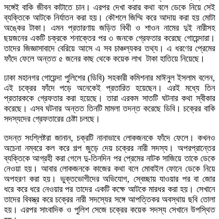
সঙ্গেই বাকি জীবন কাটাতে চান। এরপর দেখা করার কথা বলে ডেকে নিয়ে সেই
ব্যক্তিকে আটকে নির্যাতন করা হয়। কৌশলে জিম্মি করে আদায় করা হয় মোটা
অঙ্কের টাকা। এমন প্রতারণায় জড়িত বিথী ও শাওন নামের দুই নারীসহ
ছয়জনের একটি চক্রকে শনাক্তের পর ৩ জনকে গ্রেফতার করেছে গোয়েন্দারা।
তাদের জিজ্ঞাসাবাদে বেরিয়ে আসে এ সব চাঞ্চল্যকর তথ্য। এ ধরণের প্রেমের
ফাঁদে ফেলে অন্তত ৫ জনের কাছ থেকে কয়েক লাখ টাকা হাতিয়ে নিয়েছে।
ঢাকা মহানগর গোয়েন্দা পুলিশের (ডিবি) সহকারী কমিশনার মাঈনুল ইসলাম বলেন,
এই চক্রের ফাঁদে পড়ে অনেকেই প্রতারিত হয়েছেন। এরই মধ্যে তিন
প্রতারককে গ্রেফতার করা হয়েছে। তারা এরকম সাতটি ঘটনার কথা স্বীকার
করেছে। এসব ঘটনার অন্তত তিনটি মামলা তদন্ত করেছে ডিবি। চক্রের বাকি
সদস্যদের গ্রেফতারের চেষ্টা চলছে।
তদন্ত সংশ্লিষ্টরা জানান, চক্রটি নানাভাবে লোকজনকে ফাঁদে ফেলে। কখনও
অচেনা নম্বরে কল করে গল্প জুড়ে দেয় চক্রের নারী সদস্য। অপরপ্রান্তের
ব্যক্তিকে আগ্রহী করা গেলে দু-তিনদিন পর প্রেমের নাটক সাজিয়ে তাকে ডেকে
নেওয়া হয়। আবার লোকজনকে কাজের কথা বলে মোবাইল ফোনে ডেকে নিয়ে
অপহরণ করা হয়। ভুক্তভোগীদের অভিযোগ, স্বেচ্ছায় যাওয়ার পর বা জোর
ধরে করে ধরে নেওয়ার পর তাদের একটি কক্ষে আটকে মারধর করা হয়। সেখানে
তাদের বিবস্ত্র করে চক্রের নারী সদস্যের সঙ্গে আপত্তিকর অবস্থায় ছবি তোলা
হয়। এরপর সাংবাদিক ও পুলিশ সেজে চক্রের কয়েক সদস্য সেখানে উপস্থিত