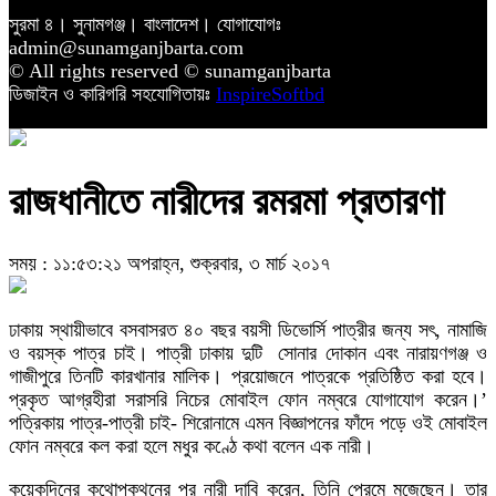
সুরমা ৪। সুনামগঞ্জ। বাংলাদেশ। যোগাযোগঃ
admin@sunamganjbarta.com
© All rights reserved © sunamganjbarta
ডিজাইন ও কারিগরি সহযোগিতায়ঃ
InspireSoftbd
রাজধানীতে নারীদের রমরমা প্রতারণা
সময় : ১১:৫৩:২১ অপরাহ্ন, শুক্রবার, ৩ মার্চ ২০১৭
ঢাকায় স্থায়ীভাবে বসবাসরত ৪০ বছর বয়সী ডিভোর্সি পাত্রীর জন্য সৎ, নামাজি
ও বয়স্ক পাত্র চাই। পাত্রী ঢাকায় দুটি সোনার দোকান এবং নারায়ণগঞ্জ ও
গাজীপুরে তিনটি কারখানার মালিক। প্রয়োজনে পাত্রকে প্রতিষ্ঠিত করা হবে।
প্রকৃত আগ্রহীরা সরাসরি নিচের মোবাইল ফোন নম্বরে যোগাযোগ করেন।’
পত্রিকায় পাত্র-পাত্রী চাই- শিরোনামে এমন বিজ্ঞাপনের ফাঁদে পড়ে ওই মোবাইল
ফোন নম্বরে কল করা হলে মধুর কণ্ঠে কথা বলেন এক নারী।
কয়েকদিনের কথোপকথনের পর নারী দাবি করেন, তিনি প্রেমে মজেছেন। তার