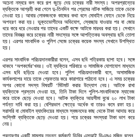
অচেনা নম্বরে কল করে গল্প জুড়ে দেয় চক্রের নারী সদস্য। অপরপ্রান্তের
ব্যক্তিকে আগ্রহী করা গেলে দু-তিনদিন পর প্রেমের নাটক সাজিয়ে তাকে ডেকে
নেওয়া হয়। আবার লোকজনকে কাজের কথা বলে মোবাইল ফোনে ডেকে নিয়ে
অপহরণ করা হয়। ভুক্তভোগীদের অভিযোগ, স্বেচ্ছায় যাওয়ার পর বা জোর
ধরে করে ধরে নেওয়ার পর তাদের একটি কক্ষে আটকে মারধর করা হয়। সেখানে
তাদের বিবস্ত্র করে চক্রের নারী সদস্যের সঙ্গে আপত্তিকর অবস্থায় ছবি তোলা
হয়। এরপর সাংবাদিক ও পুলিশ সেজে চক্রের কয়েক সদস্য সেখানে উপস্থিত
হয়।
এরপর সাংবাদিক পরিচয়দানকারীরা বলেন, এসব ছবি পত্রিকায় ছাপা হবে। সঙ্গে
থাকবে ‘অপকর্মের’খবর। ওই ব্যক্তির পরিবারে ও সামাজিক যোগাযোগ মাধ্যমে
এসব ছবি ছড়িয়ে দেওয়া হবে। পুলিশ পরিচয়দানকারী বলে, অসামাজিক
কার্যকলাপের দায়ে তাকে গ্রেফতার করে কারাগারে পাঠানো হবে। এ সময় চক্রের
অপর কোনো সদস্য বিষয়টি ‘মিটমাট করার উদ্যোগ নেয়। আটকে রাখা
ব্যক্তিকে প্রস্তাব দেওয়া হয়, তিনি টাকা দিলে পুলিশ-সাংবাদিককে ম্যানেজ
করে তাকে ছেড়ে দেওয়া হবে। আটক ব্যক্তির আয়সীমা বুঝে ২০ লাখ টাকা
পর্যন্ত দাবি করা হয়। বেশিরভাগ ক্ষেত্রে অর্ধেক বা তারও কমে রফা হয়।
সরাসরি বা মোবাইল ব্যাংকিংয়ের মাধ্যমে স্বজনদের কাছ থেকে টাকা আদায় করে
সংশ্লিষ্ট ব্যক্তিকে ছেড়ে দেওয়া হয়। পরে চক্রের সদস্যরা টাকা ভাগ করে
নেয়।
প্রতারণার একটি মামলার তদন্ত কর্মকর্তা ডিবির এসআই ডিএমএ মজিদ বলেন,