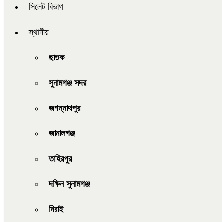
সিলেট বিভাগ
স্থানীয়
ছাতক
সুনামগঞ্জ সদর
জগন্নাথপুর
জামালগঞ্জ
তাহিরপুর
দক্ষিন সুনামগঞ্জ
দিরাই