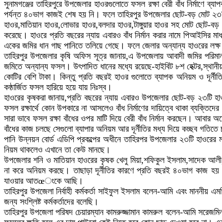
সুনামগঞ্জের তাহিরপুরে উপজেলার হাওরগুলোতে ফসল রক্ষা বেরী বাঁধ নির্মাণে
পর্যন্ত ৪০ভাগ কাজই শেষ হয় নি। ফলে তাহিরপুর উপজেলার ছোট-বড় মোট ২৩টি
হাওর,মাতিয়ান হাওর,লোভার হাওর,বলদার হাওর,টাঙ্গুয়ার হাওর সহ মোট ছোট-বড় ২৩
করেছে। হাওরে প্রতি বছরের ন্যায় এবারও বাঁধ নির্মান করার নামে পিআইসির মা
একের জমির ধান গাছ পানিতে তলিয়ে গেছে। ফলে জেলার অন্যান্য হাওরের লক্
তাহিরপুর উপজেলার কৃষি অফিস সূত্র জানায়,এ উপজেলায় আবাদী জমির পরিমান
জমিতে অন্যান্য ফসল। উৎপাদিত ধানের মধ্যে রয়েছে-হাইবিট ৮শ হেক্টর,স্থা
কোটির বেশি টাকা। কিন্তু প্রতি বছরই হাওর গুলোতে ব্যাপক অনিয়ম ও দূর্নীত
কষ্ঠার্জিত ফসল হারিয়ে হয়ে যায় নিঃস্ব।
হাওরের কৃষকরা জানায়,প্রতি বছরের ন্যায় এবারও উপজেলার ছোট-বড় ২৩টি হাওর 
ফসল রক্ষার্থে কোন উপকারে না আসলেও বাঁধ নির্মাণের দায়িত্বে থাকা ব্যক্তি
সারা ভাবে ফসল রক্ষা বাঁধের ওপর মাটি দিয়ে বেরী বাঁধ নির্মান করছেন। আবা
বাঁধের কাজ চলছে সেগুলো ব্যাপার অনিয়ম আর দূর্নীতির মধ্য দিয়ে কচ্ছব গতিত
পানি উন্নয়ন বোর্ড এডিপি প্রকল্পের অধীনে তাহিরপর উপজেলার ২৩টি হাওরের মধ্যে
নিয়ম থাকলেও এখানে তা কেউ মানছে।
উপজেলার শনি ও মাতিয়ান হাওরের কৃষক খেলু মিয়া,শফিকুল ইসলাম,সাদেক আলী
না করে অনিয়ম করছে। তাছাড়া দূর্নীতির কারণে প্রতি বছরই ৪০ভাগ কাজ হয় না
যাওয়ার আতœংকে আছি।
তাহিরপুর উপজেলা নির্বাহী কর্মকর্তা সাইফুল ইসলাম বলেন-আমি এবং মাননীয় এমপ
জন্য সংশ্লিষ্ট কর্মকর্তাদের বলেছি।
তাহিরপুর উপজেলা পরিষদ চেয়ারম্যান কামরুজ্জামান কামরুল বলেন-আমি সরেজমি