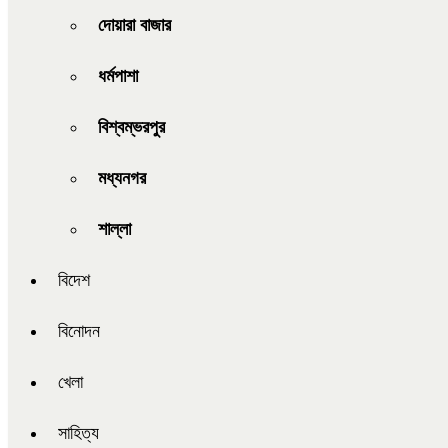
দোয়ারা বাজার
ধর্মপাশা
বিশ্বম্ভরপুর
মধ্যনগর
শাল্লা
বিদেশ
বিনোদন
খেলা
সাহিত্য