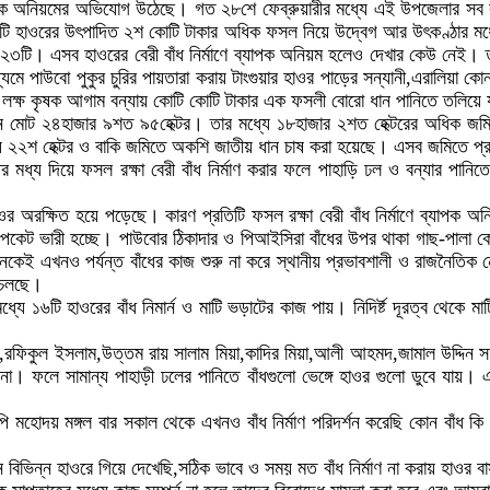
 ব্যাপক অনিয়মের অভিযোগ উঠেছে। গত ২৮শে ফেব্রুয়ারীর মধ্যে এই উপজেলার সব ক
 হাওরের উৎপাদিত ২শ কোটি টাকার অধিক ফসল নিয়ে উদ্বেগ আর উৎকণ্ঠার মধ্য
টি। এসব হাওরের বেরী বাঁধ নির্মাণে ব্যাপক অনিয়ম হলেও দেখার কেউ নেই। তাহিরপ
ধ্যমে পাউবো পুকুর চুরির পায়তারা করায় টাংগুয়ার হাওর পাড়ের সন্যানী,এরালিয়া
ষ লক্ষ কৃষক আগাম বন্যায় কোটি কোটি টাকার এক ফসলী বোরো ধান পানিতে তলি
 মোট ২৪হাজার ৯শত ৯৫হেক্টর। তার মধ্যে ১৮হাজার ২শত হেক্টরের অধিক জমিত
নীয় ২২শ হেক্টর ও বাকি জমিতে অকশি জাতীয় ধান চাষ করা হয়েছে। এসব জমিতে প
ির মধ্য দিয়ে ফসল রক্ষা বেরী বাঁধ নির্মাণ করার ফলে পাহাড়ি ঢল ও বন্যার পান
অরক্ষিত হয়ে পড়েছে। কারণ প্রতিটি ফসল রক্ষা বেরী বাঁধ নির্মাণে ব্যাপক অনিয়
দের পকেট ভারী হচ্ছে। পাউবোর ঠিকাদার ও পিআইসিরা বাঁধের উপর থাকা গাছ-পালা
র অনেকেই এখনও পর্যন্ত বাঁধের কাজ শুরু না করে স্থানীয় প্রভাবশালী ও রাজনৈ
ে চলছে।
 ১৬টি হাওরের বাঁধ নিমার্ন ও মাটি ভড়াটের কাজ পায়। নিদির্ষ্ট দূরত্ব থেকে মাটি 
,রফিকুল ইসলাম,উত্তম রায় সালাম মিয়া,কাদির মিয়া,আলী আহমদ,জামাল উদ্দিন
। ফলে সামান্য পাহাড়ী ঢলের পানিতে বাঁধগুলো ভেঙ্গে হাওর গুলো ডুবে যায়। এ
ি মহোদয় মঙ্গল বার সকাল থেকে এখনও বাঁধ নির্মাণ পরিদর্শন করেছি কোন বাঁধ কি
ন বিভিন্ন হাওরে গিয়ে দেখেছি,সঠিক ভাবে ও সময় মত বাঁধ নির্মাণ না করায় হা