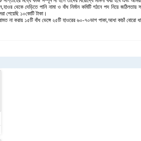
প্তাহের মধ্যে কাজ সম্পূর্ন না হলে তাদের বিরোদ্ধে মামলা করা হবে এবং আমরা
লেন,হাওর থেকে দেড়িতে পানি নামা ও বাঁধ নির্মান কমিটি গঠনে পদ নিয়ে জঠিলতায় স
মরা পেয়েছি ১০কোটি টাকা।
ত না করায় ১৫টি বাঁধ ভেঙ্গে ২৫টি হাওরের ৬০-৭০ভাগ পাকা,আধা কাচাঁ বোরো ধান