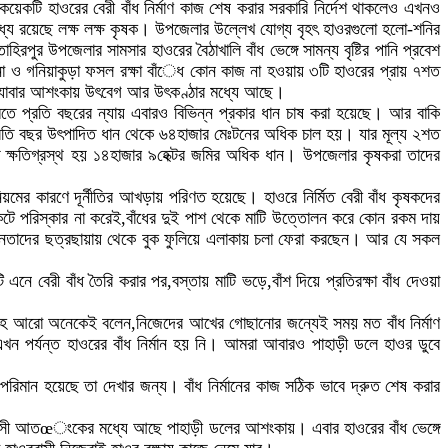
য়েকটি হাওরের বেরী বাঁধ নির্মাণ কাজ শেষ করার সরকারি নির্দেশ থাকলেও এখনও
ে রয়েছে লক্ষ লক্ষ কৃষক। উপজেলার উল্লেখ যোগ্য বৃহৎ হাওরগুলো হলো-শনির
ুর উপজেলার সামসার হাওরের বৈঠাখালি বাঁধ ভেঙ্গে সামন্য বৃষ্টির পানি প্রবেশ
 কোনা ও গনিয়াকুড়া ফসল রক্ষা বাঁেধ কোন কাজ না হওয়ায় ৩টি হাওরের প্রায় ৭শত
য়ে যাবার আশংকায় উৎবেগ আর উৎকণ্ঠার মধ্যে আছে।
ে প্রতি বছরের ন্যায় এবারও বিভিন্ন প্রকার ধান চাষ করা হয়েছে। আর বাকি
্রতি বছর উৎপাদিত ধান থেকে ৬৪হাজার মেঃটনের অধিক চাল হয়। যার মূল্য ২শত
িতে ক্ষতিগ্রস্থ হয় ১৪হাজার ৯হেক্টর জমির অধিক ধান। উপজেলার কৃষকরা তাদের
মের কারণে দূর্নীতির আখড়ায় পরিণত হয়েছে। হাওরে নির্মিত বেরী বাঁধ কৃষকদের
 কেটে পরিস্কার না করেই,বাঁধের দুই পাশ থেকে মাটি উত্তোলন করে কোন রকম দায়
তিক নেতাদের ছত্রছায়ায় থেকে বুক ফুলিয়ে এলাকায় চলা ফেরা করছেন। আর যে সকল
এনে বেরী বাঁধ তৈরি করার পর,বস্তায় মাটি ভড়ে,বাঁশ দিয়ে প্রতিরক্ষা বাঁধ দেওয়া
 সহ আরো অনেকেই বলেন,নিজেদের আখের গোছানোর জন্যেই সময় মত বাঁধ নির্মাণ
খন পর্যন্ত হাওরের বাঁধ নির্মান হয় নি। আমরা আবারও পাহাড়ী ডলে হাওর ডুবে
 পরিমান হয়েছে তা দেখার জন্য। বাঁধ নির্মানের কাজ সঠিক ভাবে দ্রুত শেষ করার
ওর বাসী আতœংকের মধ্যে আছে পাহাড়ী ডলের আশংকায়। এবার হাওরের বাঁধ ভেঙ্গে