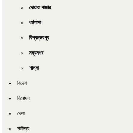
দোয়ারা বাজার
ধর্মপাশা
বিশ্বম্ভরপুর
মধ্যনগর
শাল্লা
বিদেশ
বিনোদন
খেলা
সাহিত্য