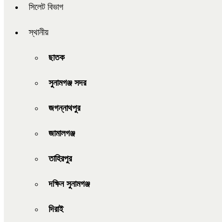
সিলেট বিভাগ
স্থানীয়
ছাতক
সুনামগঞ্জ সদর
জগন্নাথপুর
জামালগঞ্জ
তাহিরপুর
দক্ষিন সুনামগঞ্জ
দিরাই