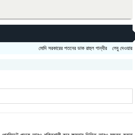
মোদি সরকারের পতনের ডাক রাহুল গান্ধীর
লেবু দেওয়ার কথা বলে প