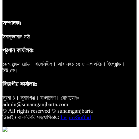
সম্পাদকঃ
ইমানুজ্জামান মহী
প্রধান কার্যালয়ঃ
১৮৭ লন্ডন রোড। বার্জেসহীল। আর এইচ ১৫ ৮ এল এইচ। ইংল্যান্ড।
ইউ,কে।
বিভাগীয় কার্যালয়ঃ
সুরমা ৪। সুনামগঞ্জ। বাংলাদেশ। যোগাযোগঃ
admin@sunamganjbarta.com
© All rights reserved © sunamganjbarta
ডিজাইন ও কারিগরি সহযোগিতায়ঃ
InspireSoftbd