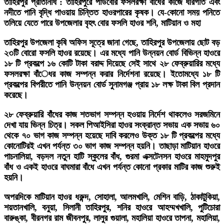
তাহিরপুর প্রতিনিধি : তাহিরপুরে পাউবোর ফসলরক্ষা বাঁধের কাজে ধীরগতি এবং
নদীতে পানি বৃদ্ধি পাওয়ায় চিন্তিত হাওরপারের কৃষক। যে-কোনো সময় পনিতে
তলিয়ে যেতে পারে উপজেলার বৃহৎ বোর ফসলি হাওর শনি, মাটিয়ান ও মহা
তাহিরপুর উপজেলা কৃষি অফিস সূত্রে জানা গেছে, তাহিরপুর উপজেলায় ছোট বড়
২৩টি বোরো ফসলি হাওর রয়েছে। এর মধ্যে পানি উন্নয়ন বোর্ড বিভিন্ন হাওরে
১৮ টি প্রকল্পে ১৬ কোটি টাকা বরাদ্দ দিয়েছে সেই সাথে ২৮ ফেব্রুয়ারির মধ্যে
ফসলরক্ষা বাঁেধর কাজ সম্পন্ন করার নির্দেশনা রয়েছে। ইতোমধ্যে ১৮ টি
প্রকল্পের বিপরীতে পানি উন্নয়ন বোর্ড সুনামগঞ্জ প্রায় ১৮ লক্ষ টাকা বিল প্রদান
করেছে।
২৮ ফেব্রুয়ারি বাঁধের কাজ শতভাগ সম্পন্ন হওয়ায় নির্দেশ থাকলেও সরজমিনে
দেখা যায় ভিন্ন চিত্র। সকল পিআইসিরা হাওর সংক্রান্ত সভায় এক সভায় ৬০
থেকে ৭০ ভাগ কাজ সম্পন্ন হয়েছে দাবি করলেও উক্ত ১৮ টি প্রকল্পের মধ্যে
কোনোটিরই এখন পর্যন্ত ৩০ ভাগ কাজ সম্পন্ন হয়নি। তাছাড়া মাটিয়ান হাওরে
পাচনালিয়া, বড়দল নতুন হাটি স্কুলের বাঁধ, গুরমা এক্সটেনসন হাওরে মাহমুদপুর
বাঁধ ও একই হাওরে বাঘমারা বাঁধে এখন পর্যন্ত কোনো প্রকার মাটির কাজ শুরুই
হয়নি।
অপরদিকে মাটিয়ান হাওর ধরুন্দ, সোহালা, আলমখালি, মেশিন বাড়ি, ঠাকাটুকিয়া,
শয়তানখালি, বনুয়া, সিলানী তাহিরপুর, শনির হাওরে আহম্মখখালি, পুটিচোরা
বারুঙ্কা, বীরনগর রাম জীবনপুর, লালুর গুয়ালা, মহালিয়া হাওরে তাপনা, মহালিয়া,