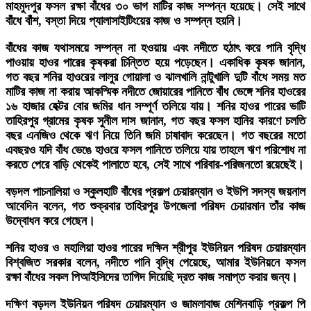
মাহমুদপুর ফসল রক্ষা বাঁধের ৩০ ভাগ মাটির কাজ সম্পন্ন হয়েছে। সেই সাথে
বাঁধে বাঁশ, বস্তা দিয়ে প্যালাসাইটিংয়ের কাজ ও সম্পন্ন হয়নি।
বাঁধের কাজ যথাসময়ে সম্পন্ন না হওয়ায় এবং নদীতে হঠাৎ করে পানি বৃদ্ধি
পাওয়ায় হাওর পারের কৃষকরা চিন্তিত হয়ে পড়েছেন। একাধিক কৃষক জানান,
গত বছর শনির হাওরের লালুর গোয়ালা ও ঝালখালি নান্টুখালি দুটি বাঁধে সময় মত
মাটির কাজ না করায় আকস্মিক নদীতে জোয়ারের পানিতে বাঁধ ভেঙ্গে শনির হাওরের
১৬ হাজার হেক্টর বোর জমির ধান সম্পূর্ণ তলিয়ে যায়। শনির হাওর পারের ভাটি
তাহিরপুর গ্রামের কৃষক সুনীল দাস জানান, গত বছর ফসল হানির কারণে চলতি
বছর এনজিও থেকে ঋণ নিয়ে তিনি জমি চাষাবাদ করেছেন। গত বছরের মতো
এবছরও যদি বাঁধ ভেঙে হাওরে ফসল পানিতে তলিয়ে যায় তাহলে ঋণ পরিশোধ না
করতে পেরে বাড়ি থেকেই পালাতে হবে, সেই সাথে পরিবার-পরিজনতো রয়েছেই।
বড়দল পাচনালিয়া ও স্কুলহাটি বাঁধের প্রকল্প চেয়ারম্যান ও ইউপি সদস্য জয়নাল
আবেদিন বলেন, গত শুক্রবার তাহিরপুর উপজেলা পরিষদ চেয়ারমান তাঁর কাজ
উদ্বোধন করে গেছেন।
শনির হাওর ও মহালিয়া হাওর পারের দক্ষিন শ্রীপুর ইউনিয়ন পরিষদ চেয়ারম্যান
বিশ্বজিত সরকার বলেন, নদীতে পানি বৃদ্ধি পেয়েছে, আমার ইউনিয়নে ফসল
রক্ষা বাঁধের সকল পিআইসিদের তাগিদ দিয়েছি দ্রত কাজ সমাপ্ত করার জন্য।
দক্ষিণ বড়দল ইউনিয়ন পরিষদ চেয়ারম্যান ও জামলাবাজ মেশিনবাড়ি প্রকল্প পি