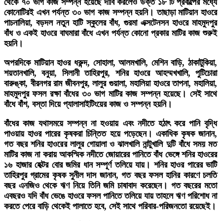
থেকে ৭০ ভাগ কাজ সম্পন্ন হয়েছে দাবি করলেও উক্ত ১৮ টি প্রকল্পের মধ্যে
কোনোটিরই এখন পর্যন্ত ৩০ ভাগ কাজ সম্পন্ন হয়নি। তাছাড়া মাটিয়ান হাওরে
পাচনালিয়া, বড়দল নতুন হাটি স্কুলের বাঁধ, গুরমা এক্সটেনসন হাওরে মাহমুদপুর
বাঁধ ও একই হাওরে বাঘমারা বাঁধে এখন পর্যন্ত কোনো প্রকার মাটির কাজ শুরুই
হয়নি।
অপরদিকে মাটিয়ান হাওর ধরুন্দ, সোহালা, আলমখালি, মেশিন বাড়ি, ঠাকাটুকিয়া,
শয়তানখালি, বনুয়া, সিলানী তাহিরপুর, শনির হাওরে আহম্মখখালি, পুটিচোরা
বারুঙ্কা, বীরনগর রাম জীবনপুর, লালুর গুয়ালা, মহালিয়া হাওরে তাপনা, মহালিয়া,
মাহমুদপুর ফসল রক্ষা বাঁধের ৩০ ভাগ মাটির কাজ সম্পন্ন হয়েছে। সেই সাথে
বাঁধে বাঁশ, বস্তা দিয়ে প্যালাসাইটিংয়ের কাজ ও সম্পন্ন হয়নি।
বাঁধের কাজ যথাসময়ে সম্পন্ন না হওয়ায় এবং নদীতে হঠাৎ করে পানি বৃদ্ধি
পাওয়ায় হাওর পারের কৃষকরা চিন্তিত হয়ে পড়েছেন। একাধিক কৃষক জানান,
গত বছর শনির হাওরের লালুর গোয়ালা ও ঝালখালি নান্টুখালি দুটি বাঁধে সময় মত
মাটির কাজ না করায় আকস্মিক নদীতে জোয়ারের পানিতে বাঁধ ভেঙ্গে শনির হাওরের
১৬ হাজার হেক্টর বোর জমির ধান সম্পূর্ণ তলিয়ে যায়। শনির হাওর পারের ভাটি
তাহিরপুর গ্রামের কৃষক সুনীল দাস জানান, গত বছর ফসল হানির কারণে চলতি
বছর এনজিও থেকে ঋণ নিয়ে তিনি জমি চাষাবাদ করেছেন। গত বছরের মতো
এবছরও যদি বাঁধ ভেঙে হাওরে ফসল পানিতে তলিয়ে যায় তাহলে ঋণ পরিশোধ না
করতে পেরে বাড়ি থেকেই পালাতে হবে, সেই সাথে পরিবার-পরিজনতো রয়েছেই।