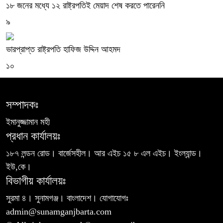
১৮ জনের মধ্যে ১২ রাষ্ট্রপতিই মেয়াদ শেষ করতে পারেননি
৯
ভারপ্রাপ্ত রাষ্ট্রপতি হাফিজ উদ্দিন আহমদ
১০
সম্পাদকঃ
ইমানুজ্জামান মহী
প্রধান কার্যালয়ঃ
১৮৭ লন্ডন রোড। বার্জেসহীল। আর এইচ ১৫ ৮ এল এইচ। ইংল্যান্ড।
ইউ,কে।
বিভাগীয় কার্যালয়ঃ
সুরমা ৪। সুনামগঞ্জ। বাংলাদেশ। যোগাযোগঃ
admin@sunamganjbarta.com