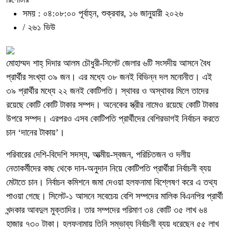
সময় : ০৪:০৮:০০ পূর্বাহ্ন, শুক্রবার, ১৬ জানুয়ারী ২০২৬
/
২৬১ ভিউ
মোহাম্মদ শাহ্ দিদার আলম চৌধুরী-সিলেট জেলার ৬টি সংসদীয় আসনে বৈধ
প্রার্থীর সংখ্যা ৩৯ জন। এর মধ্যে ৩৮ জনই বিভিন্ন দল মনোনীত। এই
৩৯ প্রার্থীর মধ্যে ২২ জনই কোটিপতি। স্থাবর ও অস্থাবর মিলে তাদের
রয়েছে কোটি কোটি টাকার সম্পদ। অনেকের স্ত্রীর নামেও রয়েছে কোটি টাকার
উপরে সম্পদ। এরপরও এসব কোটিপতি প্রার্থীদের বেশিরভাগই নির্বাচন করতে
চান ‘দানের টাকায়’।
পরিবারের দেশি-বিদেশি সদস্য, আত্মীয়-স্বজন, পরিচিতজন ও দলীয়
নেতাকর্মীদের কাছ থেকে দান-অনুদান নিয়ে কোটিপতি প্রার্থীরা নির্বাচনী ব্যয়
মেটাতে চান। নির্বাচন কমিশনে জমা দেওয়া হলফনামা বিশ্লেষণ করে এ তথ্য
পাওয়া গেছে। সিলেট-১ আসনে সবেচেয় বেশি সম্পদের মালিক বিএনপির প্রার্থী
খন্দকার আবদুল মুক্তাদির। তার সম্পদের পরিমাণ ৩৪ কোটি ৩৫ লাখ ৬৪
হাজার ৭৩০ টাকা। হলফনামায় তিনি সম্ভাব্য নির্বাচনী ব্যয় ধরেছেন ৫৫ লাখ