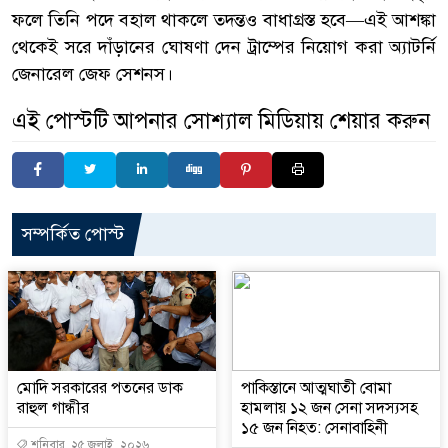
ফলে তিনি পদে বহাল থাকলে তদন্তও বাধাগ্রস্ত হবে—এই আশঙ্কা
থেকেই সরে দাঁড়ানের ঘোষণা দেন ট্রাম্পের নিয়োগ করা অ্যাটর্নি
জেনারেল জেফ সেশনস।
এই পোস্টটি আপনার সোশ্যাল মিডিয়ায় শেয়ার করুন
সম্পর্কিত পোস্ট
মোদি সরকারের পতনের ডাক
পাকিস্তানে আত্মঘাতী বোমা
রাহুল গান্ধীর
হামলায় ১২ জন সেনা সদস্যসহ
১৫ জন নিহত: সেনাবাহিনী
শনিবার, ২৫ জুলাই, ২০২৬