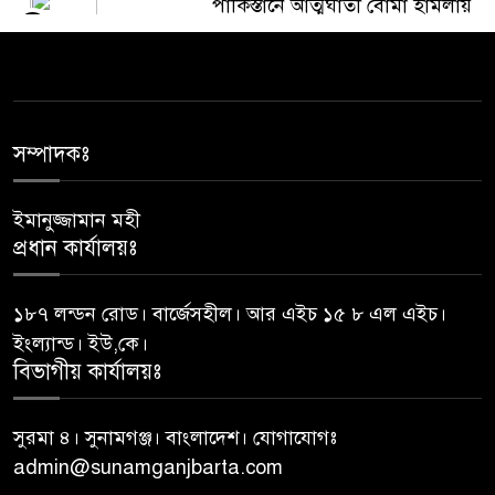
পাকিস্তানে আত্মঘাতী বোমা হামলায়
৫
১২ জন সেনা সদস্যসহ ১৫ জন
নিহত: সেনাবাহিনী
জেলা প্রশাসকের কাছে যে প্রধান
৬
শিক্ষকের বিরুদ্ধে অভিযোগ
সম্পাদকঃ
ইমানুজ্জামান মহী
আত্মগোপনে থাকা ১১ মামলার
৭
প্রধান কার্যালয়ঃ
আসামি দেলোয়ার গ্রেফতার
১৮৭ লন্ডন রোড। বার্জেসহীল। আর এইচ ১৫ ৮ এল এইচ।
সংবিধানের ৫০(৩) অনুচ্ছেদ অনুযায়ী
৮
ইংল্যান্ড। ইউ,কে।
পদত্যাগ করেছেন রাষ্ট্রপতি
বিভাগীয় কার্যালয়ঃ
১৮ জনের মধ্যে ১২ রাষ্ট্রপতিই
সুরমা ৪। সুনামগঞ্জ। বাংলাদেশ। যোগাযোগঃ
৯
মেয়াদ শেষ করতে পারেননি
admin@sunamganjbarta.com