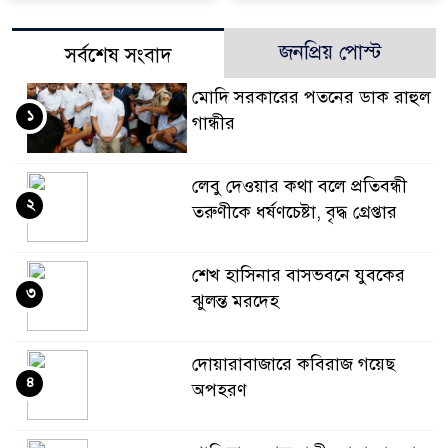
জনপ্রিয় পোস্ট
সর্বশেষ সংবাদ
মোদি সরকারের পতনের ডাক রাহুল
১
গান্ধীর
লেবু দেওয়ার কথা বলে প্রতিবন্ধী
২
তরুণীকে ধর্ষণচেষ্টা, বৃদ্ধ গ্রেপ্তার
শেখ হাসিনার বাসভবনে যুবকের
৩
ঝুলন্ত মরদেহ
দোয়ারাবাজারে কবিরাজ গয়েছ
৪
অপহরণ