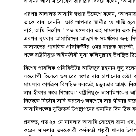
এ সময় আসামি সোহেল তার স্ত্রীর বিষয়ে বলেন, ‘আমার
এরপর আদালত আসামি স্বপ্নার উদ্দেশে বলেন, ‘আপনার স্
তাকে বাধা দেননি। তাই আপনার স্বামীর যে শাস্তি হব
নাই, আমি নির্দোষ।’ গত মঙ্গলবার এই মামলায় এক দি
এরপর বুধবার আসামিদের আত্মপক্ষ সমর্থনের জন্য দি
আদালতের পাবলিক প্রসিকিউটর ওমর ফারুক ফারুকী, 
পক্ষে রাষ্ট্রনিযুক্ত আইনজীবী মুসা কলিমুল্ল্যাহ উপস্থিত ছ
বিশেষ পাবলিক প্রসিকিউটর আজিজুর রহমান দুলু বলেন, 
সহযোগী হিসেবে ডলারের ওপর দায় চাপানোর চেষ্টা ক
মামলার কার্যক্রম বিলম্বিত করতেই চতুরতার আশ্রয় ন
দায় স্বীকার করে নিয়েছে।’ রাষ্ট্রনিযুক্ত আসামিপক্ষে
নিজেকে নির্দোষ দাবি করলেও অবশেষে দায় স্বীকার করে ন
আসামিপক্ষের যুক্তিতর্ক উপস্থাপনের শুনানির দিন ঠি
প্রসঙ্গত, গত ২৫ মে মামলার আসামি সোহেল রানা এবং তার স
করেন মামলার তদন্তকারী কর্মকর্তা পল্লবী থানার উপপ