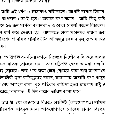
 বউটা একদম নির্দোষ, স্যার।’
বামী এই ধর্ষণ ও হত্যাকাণ্ড ঘটিয়েছেন। আপনি বাসায় ছিলেন,
ে, আপনারও তা-ই হবে।’ জবাবে স্বপ্না বলেন, ‘আমি কিছু করি
নে ১৬ জন সাক্ষীর জবানবন্দি ও জেরা রেকর্ড করেন বিচারক।
ন ধার্য করে দেওয়া হয়। আদালতে ঢাকা মহানগর দায়রা জজ
বিশেষ পাবলিক প্রসিকিউটর আজিজুর রহমান দুলু ও আসামির
িলেন।
‘আত্মপক্ষ সমর্থনের প্রথমে নিজেকে নির্দোষ দাবি করে আবার
রে ঘাতক সোহেল রানা। তবে রাষ্ট্রপক্ষ থেকে আমরা বলেছি,
িচ্ছে সোহেল। তবে পরে ক্ষমা চেয়ে সোহেল রানা তার অপরাধের
র আইনজীবী মুসা কলিমুল্ল্যাহ বলেন, আদালতে আসামি স্বপ্না খাতুন
েয় সোহেল রানা। বৃহস্পতিবার রামিসা হত্যা মামলায় রাষ্ট্র ও
ক করেছে আদালত। ঐ দিন রায়ের তারিখ জানা যাবে।
্ত্রী স্বপ্না আক্তারের বিরুদ্ধে চার্জশিট (অভিযোগপত্র) দাখিল
রিদর্শক অহিদুজ্জামান। অভিযোগপত্রে সোহেল রানার বিরুদ্ধে