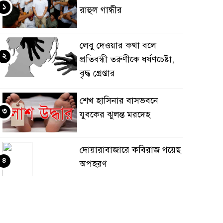
১
রাহুল গান্ধীর
লেবু দেওয়ার কথা বলে
২
প্রতিবন্ধী তরুণীকে ধর্ষণচেষ্টা,
বৃদ্ধ গ্রেপ্তার
শেখ হাসিনার বাসভবনে
৩
যুবকের ঝুলন্ত মরদেহ
দোয়ারাবাজারে কবিরাজ গয়েছ
৪
অপহরণ
পাকিস্তানে আত্মঘাতী বোমা
৫
হামলায় ১২ জন সেনা সদস্যসহ