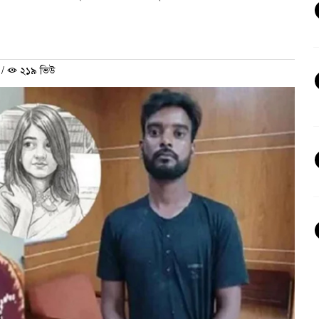
/
২১৯ ভিউ