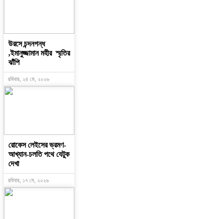
উরসে চন্দনগন্ধ
,ইমানুজ্জামান মহীর স্মৃতির
ঝাঁপি
রবিবার, ২৪ মে, ২০২৬
রোকেস লেইসের ভ্রমণ-
আখ্যান-চলতি পথে যেটুক
দেখা
রবিবার, ১৭ মে, ২০২৬