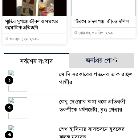
স্মৃতির সুগন্ধে জীবন ও সময়ের
‘উরসে চন্দন গন্ধ’ জীবন্ত দলিল
বহুমাত্রিক প্রতিচ্ছবি
সোমবার, ৬ এপ্রিল, ২০২৬
শুক্রবার, ১ মে, ২০২৬
জনপ্রিয় পোস্ট
সর্বশেষ সংবাদ
মোদি সরকারের পতনের ডাক রাহুল
১
গান্ধীর
লেবু দেওয়ার কথা বলে প্রতিবন্ধী
২
তরুণীকে ধর্ষণচেষ্টা, বৃদ্ধ গ্রেপ্তার
শেখ হাসিনার বাসভবনে যুবকের
৩
ঝুলন্ত মরদেহ