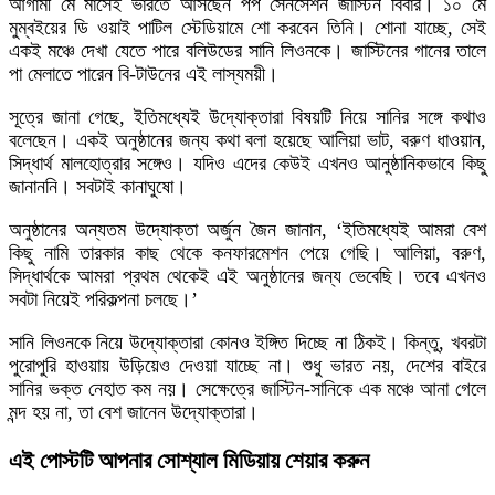
আগামী মে মাসেই ভারতে আসছেন পপ সেনসেশন জাস্টিন বিবার। ১০ মে
মুম্বইয়ের ডি ওয়াই পাটিল স্টেডিয়ামে শো করবেন তিনি। শোনা যাচ্ছে, সেই
একই মঞ্চে দেখা যেতে পারে বলিউডের সানি লিওনকে। জাস্টিনের গানের তালে
পা মেলাতে পারেন বি-টাউনের এই লাস্যময়ী।
সূত্রে জানা গেছে, ইতিমধ্যেই উদ্যোক্তারা বিষয়টি নিয়ে সানির সঙ্গে কথাও
বলেছেন। একই অনুষ্ঠানের জন্য কথা বলা হয়েছে আলিয়া ভাট, বরুণ ধাওয়ান,
সিদ্ধার্থ মালহোত্রার সঙ্গেও। যদিও এদের কেউই এখনও আনুষ্ঠানিকভাবে কিছু
জানাননি। সবটাই কানাঘুষো।
অনুষ্ঠানের অন্যতম উদ্যোক্তা অর্জুন জৈন জানান, ‘ইতিমধ্যেই আমরা বেশ
কিছু নামি তারকার কাছ থেকে কনফারমেশন পেয়ে গেছি। আলিয়া, বরুণ,
সিদ্ধার্থকে আমরা প্রথম থেকেই এই অনুষ্ঠানের জন্য ভেবেছি। তবে এখনও
সবটা নিয়েই পরিকল্পনা চলছে।’
সানি লিওনকে নিয়ে উদ্যোক্তারা কোনও ইঙ্গিত দিচ্ছে না ঠিকই। কিন্তু, খবরটা
পুরোপুরি হাওয়ায় উড়িয়েও দেওয়া যাচ্ছে না। শুধু ভারত নয়, দেশের বাইরে
সানির ভক্ত নেহাত কম নয়। সেক্ষেত্রে জাস্টিন-সানিকে এক মঞ্চে আনা গেলে
মন্দ হয় না, তা বেশ জানেন উদ্যোক্তারা।
এই পোস্টটি আপনার সোশ্যাল মিডিয়ায় শেয়ার করুন