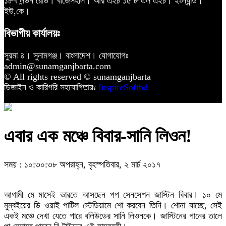
১৮৭ লন্ডন রোড। বার্জেসহীল। আর এইচ ১৫ ৮ এল এইচ। ইংল্যান্ড।
ইউ,কে।
বিভাগীয় কার্যালয়ঃ
সুরমা ৪। সুনামগঞ্জ। বাংলাদেশ। যোগাযোগঃ
admin@sunamganjbarta.com
© All rights reserved © sunamganjbarta
ডিজাইন ও কারিগরি সহযোগিতায়ঃ
InspireSoftbd
এবার এক মঞ্চে বিবার-সানি লিওন!
সময় : ১০:৩০:৩৮ অপরাহ্ন, বৃহস্পতিবার, ২ মার্চ ২০১৭
আগামী মে মাসেই ভারতে আসছেন পপ সেনসেশন জাস্টিন বিবার। ১০ মে
মুম্বইয়ের ডি ওয়াই পাটিল স্টেডিয়ামে শো করবেন তিনি। শোনা যাচ্ছে, সেই
একই মঞ্চে দেখা যেতে পারে বলিউডের সানি লিওনকে। জাস্টিনের গানের তালে