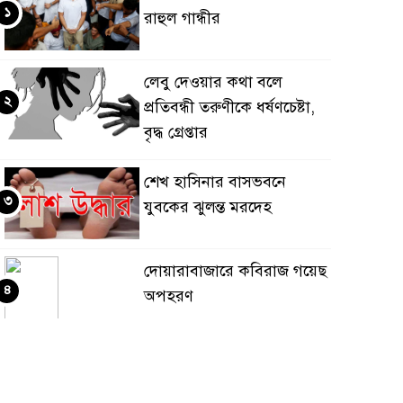
১
রাহুল গান্ধীর
লেবু দেওয়ার কথা বলে
২
প্রতিবন্ধী তরুণীকে ধর্ষণচেষ্টা,
বৃদ্ধ গ্রেপ্তার
শেখ হাসিনার বাসভবনে
৩
যুবকের ঝুলন্ত মরদেহ
দোয়ারাবাজারে কবিরাজ গয়েছ
৪
অপহরণ
পাকিস্তানে আত্মঘাতী বোমা
৫
হামলায় ১২ জন সেনা সদস্যসহ