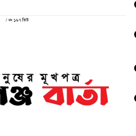
/
১৬৭ ভিউ