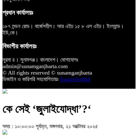
প্রধান কার্যালয়ঃ
১৮৭ লন্ডন রোড। বার্জেসহীল। আর এইচ ১৫ ৮ এল এইচ। ইংল্যান্ড।
ইউ,কে।
বিভাগীয় কার্যালয়ঃ
সুরমা ৪। সুনামগঞ্জ। বাংলাদেশ। যোগাযোগঃ
admin@sunamganjbarta.com
© All rights reserved © sunamganjbarta
ডিজাইন ও কারিগরি সহযোগিতায়ঃ
InspireSoftbd
কে সেই ‘জুলাইযোদ্ধা’?‘
সময় : ১০:০০:০০ পূর্বাহ্ন, মঙ্গলবার, ২১ অক্টোবর ২০২৫