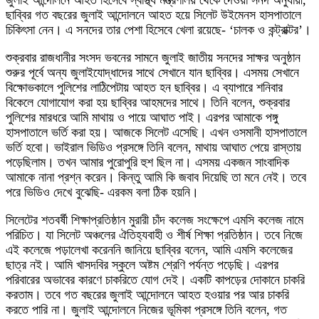
ছাব্বির গত বছরের জুলাই আন্দোলনে আহত হয়ে সিলেট উইমেনস হাসপাতালে
চিকিৎসা নেন। এ সনদের তার পেশা হিসেবে খেলা রয়েছে- ‘চালক ও কন্ট্রাক্টর’।
শুক্রবার রাজধানীর সংসদ ভবনের সামনে জুলাই জাতীয় সনদের সাক্ষর অনুষ্ঠান
শুরুর পূর্বে অন্য জুলাইযোদ্ধাদের সাথে সেখানে যান ছাব্বির। এসময় সেখানে
বিক্ষোভকালে পুলিশের লাঠিপেটায় আহত হন ছাব্বির। এ ব্যাপারে শনিবার
বিকেলে যোগাযোগ করা হয় ছাব্বির আহমদের সাথে। তিনি বলেন, শুক্রবার
পুলিশের মারধরে আমি মাথায় ও পায়ে আঘাত পাই। এরপর আমাকে পঙ্গু
হাসপাতালে ভর্তি করা হয়। আজকে সিলেট এসেছি। এখন ওসমানী হাসপাতালে
ভর্তি হবো। ভাইরাল ভিডিও প্রসঙ্গে তিনি বলেন, মাথায় আঘাত পেয়ে রাস্তায়
পড়েছিলাম। তখন আমার পুরোপুরি হুশ ছিল না। এসময় একজন সাংবাদিক
আমাকে নানা প্রশ্ন করেন। কিন্তু আমি কি জবাব দিয়েছি তা মনে নেই। তবে
পরে ভিডিও দেখে বুঝেছি- এরকম বলা ঠিক হয়নি।
সিলেটের শতবর্ষী শিক্ষাপ্রতিষ্ঠান মুরারী চাঁদ কলেজ সংক্ষেপে এমসি কলেজ নামে
পরিচিত। যা সিলেট অঞ্চলের ঐতিহ্যবাহী ও শীর্ষ শিক্ষা প্রতিষ্ঠান। তবে নিজে
এই কলেজে পড়ালেখা করেননি জানিয়ে ছাব্বির বলেন, আমি এমসি কলেজের
ছাত্র নই। আমি খাসদবির স্কুলে অষ্টম শ্রেণি পর্যন্ত পড়েছি। এরপর
পরিবারের অভাবের কারণে চাকরিতে যোগ দেই। একটি কাপড়ের দোকানে চাকরি
করতাম। তবে গত বছরের জুলাই আন্দোলনে আহত হওয়ার পর আর চাকরি
করতে পারি না। জুলাই আন্দোলনে নিজের ভূমিকা প্রসঙ্গে তিনি বলেন, গত