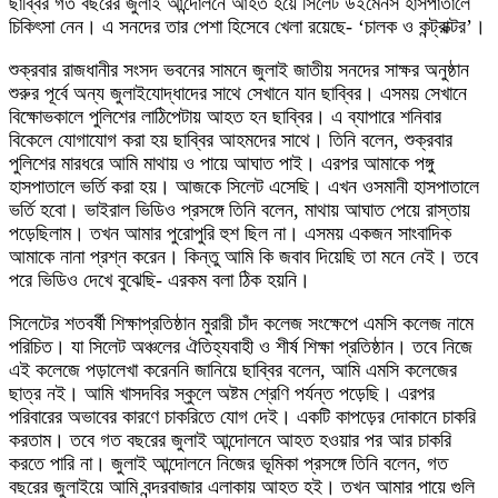
ছাব্বির গত বছরের জুলাই আন্দোলনে আহত হয়ে সিলেট উইমেনস হাসপাতালে
চিকিৎসা নেন। এ সনদের তার পেশা হিসেবে খেলা রয়েছে- ‘চালক ও কন্ট্রাক্টর’।
শুক্রবার রাজধানীর সংসদ ভবনের সামনে জুলাই জাতীয় সনদের সাক্ষর অনুষ্ঠান
শুরুর পূর্বে অন্য জুলাইযোদ্ধাদের সাথে সেখানে যান ছাব্বির। এসময় সেখানে
বিক্ষোভকালে পুলিশের লাঠিপেটায় আহত হন ছাব্বির। এ ব্যাপারে শনিবার
বিকেলে যোগাযোগ করা হয় ছাব্বির আহমদের সাথে। তিনি বলেন, শুক্রবার
পুলিশের মারধরে আমি মাথায় ও পায়ে আঘাত পাই। এরপর আমাকে পঙ্গু
হাসপাতালে ভর্তি করা হয়। আজকে সিলেট এসেছি। এখন ওসমানী হাসপাতালে
ভর্তি হবো। ভাইরাল ভিডিও প্রসঙ্গে তিনি বলেন, মাথায় আঘাত পেয়ে রাস্তায়
পড়েছিলাম। তখন আমার পুরোপুরি হুশ ছিল না। এসময় একজন সাংবাদিক
আমাকে নানা প্রশ্ন করেন। কিন্তু আমি কি জবাব দিয়েছি তা মনে নেই। তবে
পরে ভিডিও দেখে বুঝেছি- এরকম বলা ঠিক হয়নি।
সিলেটের শতবর্ষী শিক্ষাপ্রতিষ্ঠান মুরারী চাঁদ কলেজ সংক্ষেপে এমসি কলেজ নামে
পরিচিত। যা সিলেট অঞ্চলের ঐতিহ্যবাহী ও শীর্ষ শিক্ষা প্রতিষ্ঠান। তবে নিজে
এই কলেজে পড়ালেখা করেননি জানিয়ে ছাব্বির বলেন, আমি এমসি কলেজের
ছাত্র নই। আমি খাসদবির স্কুলে অষ্টম শ্রেণি পর্যন্ত পড়েছি। এরপর
পরিবারের অভাবের কারণে চাকরিতে যোগ দেই। একটি কাপড়ের দোকানে চাকরি
করতাম। তবে গত বছরের জুলাই আন্দোলনে আহত হওয়ার পর আর চাকরি
করতে পারি না। জুলাই আন্দোলনে নিজের ভূমিকা প্রসঙ্গে তিনি বলেন, গত
বছরের জুলাইয়ে আমি বন্দরবাজার এলাকায় আহত হই। তখন আমার পায়ে গুলি