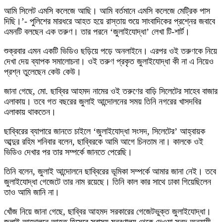
আমি সিলেট এমসি কলেজে আছি। আমি বর্তমানে এমসি কলেজে মেট্রিক পাস
দিছি।’- পুলিশের মারধরে আহত হয়ে রাস্তায় শুয়ে সাংবাদিকের প্রশ্নের জবাবে
এমনটি বলছেন এক তরুণ। তার পরনে ‘জুলাইযোদ্ধা’ লেখা টি-শার্ট।
শুক্রবার এমন একটি ভিডিও ছড়িয়ে পড়ে অনলাইনে। এরপর ওই তরুণকে নিয়ে
দেখা দেয় ব্যাপক সমালোচনা। ওই তরুণ প্রকৃত জুলাইযোদ্ধা কী না এ নিয়েও
প্রশ্ন তুলেছেন কেউ কেউ।
জানা গেছে, মো. ছাব্বির আহমদ নামের ওই তরুণের বাড়ি সিলেটের সাহেব বাজার
এলাকায়। তবে গত বছরের জুলাই আন্দোলনের সময় তিনি নগরের খাসদবির
এলাকায় থাকতেন।
ছাব্বিরের ব্যাপারে জানতে চাইলে ‘জুলাইযোদ্ধা সংসদ, সিলেটের’ আহ্বায়ক
আব্দুর রহিম শনিবার বলেন, ছাব্বিরকে আমি আগে চিনতাম না। কালকে ওই
ভিডিও দেখার পর তার সম্পর্কে জানতে পেরেছি।
তিনি বলেন, জুলাই আন্দোলনে ছাব্বিরের ভূমিকা সম্পর্কে আমার জানা নেই। তবে
জুলাইযোদ্ধা গেজেটে তার নাম রয়েছে। তিনি কাল কার সাথে ঢাকা গিয়েছিলেন
তাও আমি জানি না।
খোঁজ নিয়ে জানা গেছে, ছাব্বির আহমদ সরকারের গেজেটভুক্ত জুলাইযোদ্ধা।
জুলাই আন্দোলনে আহত হিসেবে স্বাস্থ্য মন্ত্রণালয় থেকে দেওয়া সনদ অনুযায়ী,