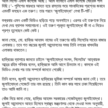
আমি সিলেট এমসি কলেজে আছি। আমি বর্তমানে এমসি কলেজে মেট্রিক পাস
দিছি।’- পুলিশের মারধরে আহত হয়ে রাস্তায় শুয়ে সাংবাদিকের প্রশ্নের জবাবে
এমনটি বলছেন এক তরুণ। তার পরনে ‘জুলাইযোদ্ধা’ লেখা টি-শার্ট।
শুক্রবার এমন একটি ভিডিও ছড়িয়ে পড়ে অনলাইনে। এরপর ওই তরুণকে নিয়ে
দেখা দেয় ব্যাপক সমালোচনা। ওই তরুণ প্রকৃত জুলাইযোদ্ধা কী না এ নিয়েও
প্রশ্ন তুলেছেন কেউ কেউ।
জানা গেছে, মো. ছাব্বির আহমদ নামের ওই তরুণের বাড়ি সিলেটের সাহেব বাজার
এলাকায়। তবে গত বছরের জুলাই আন্দোলনের সময় তিনি নগরের খাসদবির
এলাকায় থাকতেন।
ছাব্বিরের ব্যাপারে জানতে চাইলে ‘জুলাইযোদ্ধা সংসদ, সিলেটের’ আহ্বায়ক
আব্দুর রহিম শনিবার বলেন, ছাব্বিরকে আমি আগে চিনতাম না। কালকে ওই
ভিডিও দেখার পর তার সম্পর্কে জানতে পেরেছি।
তিনি বলেন, জুলাই আন্দোলনে ছাব্বিরের ভূমিকা সম্পর্কে আমার জানা নেই। তবে
জুলাইযোদ্ধা গেজেটে তার নাম রয়েছে। তিনি কাল কার সাথে ঢাকা গিয়েছিলেন
তাও আমি জানি না।
খোঁজ নিয়ে জানা গেছে, ছাব্বির আহমদ সরকারের গেজেটভুক্ত জুলাইযোদ্ধা।
জুলাই আন্দোলনে আহত হিসেবে স্বাস্থ্য মন্ত্রণালয় থেকে দেওয়া সনদ অনুযায়ী,