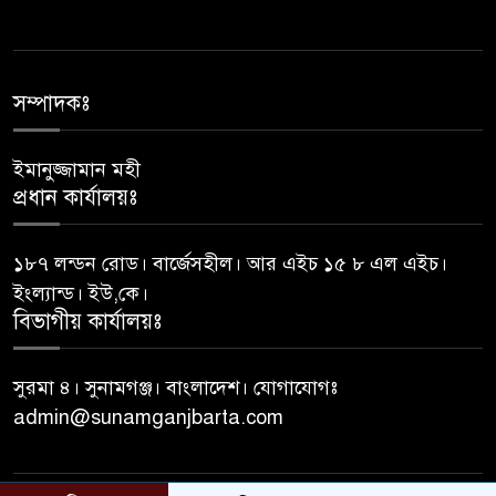
নিহত: সেনাবাহিনী
জেলা প্রশাসকের কাছে যে প্রধান
৬
শিক্ষকের বিরুদ্ধে অভিযোগ
সম্পাদকঃ
ইমানুজ্জামান মহী
আত্মগোপনে থাকা ১১ মামলার
৭
প্রধান কার্যালয়ঃ
আসামি দেলোয়ার গ্রেফতার
১৮৭ লন্ডন রোড। বার্জেসহীল। আর এইচ ১৫ ৮ এল এইচ।
সংবিধানের ৫০(৩) অনুচ্ছেদ অনুযায়ী
৮
ইংল্যান্ড। ইউ,কে।
পদত্যাগ করেছেন রাষ্ট্রপতি
বিভাগীয় কার্যালয়ঃ
১৮ জনের মধ্যে ১২ রাষ্ট্রপতিই
সুরমা ৪। সুনামগঞ্জ। বাংলাদেশ। যোগাযোগঃ
৯
মেয়াদ শেষ করতে পারেননি
admin@sunamganjbarta.com
ভারপ্রাপ্ত রাষ্ট্রপতি হাফিজ উদ্দিন
১০
আহমদ