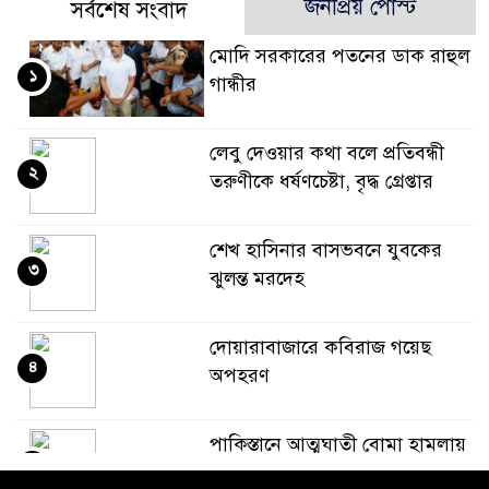
জনপ্রিয় পোস্ট
সর্বশেষ সংবাদ
মোদি সরকারের পতনের ডাক রাহুল
১
গান্ধীর
লেবু দেওয়ার কথা বলে প্রতিবন্ধী
২
তরুণীকে ধর্ষণচেষ্টা, বৃদ্ধ গ্রেপ্তার
শেখ হাসিনার বাসভবনে যুবকের
৩
ঝুলন্ত মরদেহ
দোয়ারাবাজারে কবিরাজ গয়েছ
৪
অপহরণ
পাকিস্তানে আত্মঘাতী বোমা হামলায়
৫
১২ জন সেনা সদস্যসহ ১৫ জন