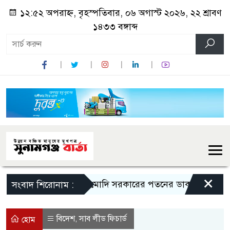
১২:৫২ অপরাহ্ন, বৃহস্পতিবার, ০৬ অগাস্ট ২০২৬, ২২ শ্রাবণ
১৪৩৩ বঙ্গাব্দ
×
মোদি সরকারের পতনের ডাক রাহুল গান্ধীর
সংবাদ শিরোনাম :
বিদেশ
সাব লীড ফিচার্ড
,
হোম