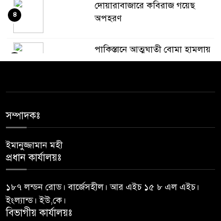
দোয়ারাবাজারে কবিরাজ গয়েছ
৪
অপহরণ
পাকিস্তানে আত্মঘাতী বোমা হামলায়
৫
১২ জন সেনা সদস্যসহ ১৫ জন
নিহত: সেনাবাহিনী
জেলা প্রশাসকের কাছে যে প্রধান
৬
শিক্ষকের বিরুদ্ধে অভিযোগ
সম্পাদকঃ
ইমানুজ্জামান মহী
আত্মগোপনে থাকা ১১ মামলার
৭
প্রধান কার্যালয়ঃ
আসামি দেলোয়ার গ্রেফতার
১৮৭ লন্ডন রোড। বার্জেসহীল। আর এইচ ১৫ ৮ এল এইচ।
সংবিধানের ৫০(৩) অনুচ্ছেদ অনুযায়ী
৮
ইংল্যান্ড। ইউ,কে।
পদত্যাগ করেছেন রাষ্ট্রপতি
বিভাগীয় কার্যালয়ঃ