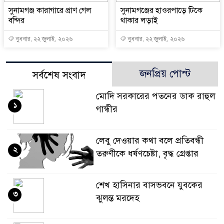
সুনামগঞ্জ কারাগারে প্রাণ গেল
সুনামগঞ্জের হাওরপাড়ে টিকে
বন্দির
থাকার লড়াই
বুধবার, ২২ জুলাই, ২০২৬
বুধবার, ২২ জুলাই, ২০২৬
জনপ্রিয় পোস্ট
সর্বশেষ সংবাদ
মোদি সরকারের পতনের ডাক রাহুল
১
গান্ধীর
লেবু দেওয়ার কথা বলে প্রতিবন্ধী
২
তরুণীকে ধর্ষণচেষ্টা, বৃদ্ধ গ্রেপ্তার
শেখ হাসিনার বাসভবনে যুবকের
৩
ঝুলন্ত মরদেহ