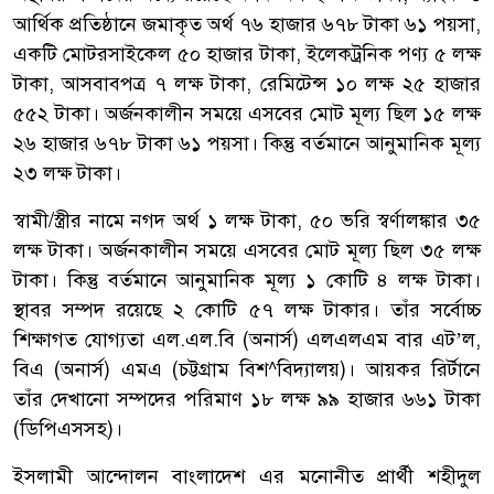
আর্থিক প্রতিষ্ঠানে জমাকৃত অর্থ ৭৬ হাজার ৬৭৮ টাকা ৬১ পয়সা,
একটি মোটরসাইকেল ৫০ হাজার টাকা, ইলেকট্রনিক পণ্য ৫ লক্ষ
টাকা, আসবাবপত্র ৭ লক্ষ টাকা, রেমিটেন্স ১০ লক্ষ ২৫ হাজার
৫৫২ টাকা। অর্জনকালীন সময়ে এসবের মোট মূল্য ছিল ১৫ লক্ষ
২৬ হাজার ৬৭৮ টাকা ৬১ পয়সা। কিন্তু বর্তমানে আনুমানিক মূল্য
২৩ লক্ষ টাকা।
স্বামী/স্ত্রীর নামে নগদ অর্থ ১ লক্ষ টাকা, ৫০ ভরি স্বর্ণালঙ্কার ৩৫
লক্ষ টাকা। অর্জনকালীন সময়ে এসবের মোট মূল্য ছিল ৩৫ লক্ষ
টাকা। কিন্তু বর্তমানে আনুমানিক মূল্য ১ কোটি ৪ লক্ষ টাকা।
স্থাবর সম্পদ রয়েছে ২ কোটি ৫৭ লক্ষ টাকার। তাঁর সর্বোচ্চ
শিক্ষাগত যোগ্যতা এল.এল.বি (অনার্স) এলএলএম বার এট’ল,
বিএ (অনার্স) এমএ (চট্টগ্রাম বিশ^বিদ্যালয়)। আয়কর রির্টানে
তাঁর দেখানো সম্পদের পরিমাণ ১৮ লক্ষ ৯৯ হাজার ৬৬১ টাকা
(ডিপিএসসহ)।
ইসলামী আন্দোলন বাংলাদেশ এর মনোনীত প্রার্থী শহীদুল